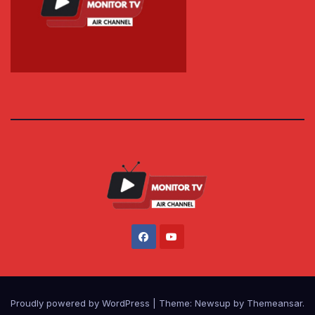
Proudly powered by WordPress
|
Theme: Newsup by
Themeansar
.