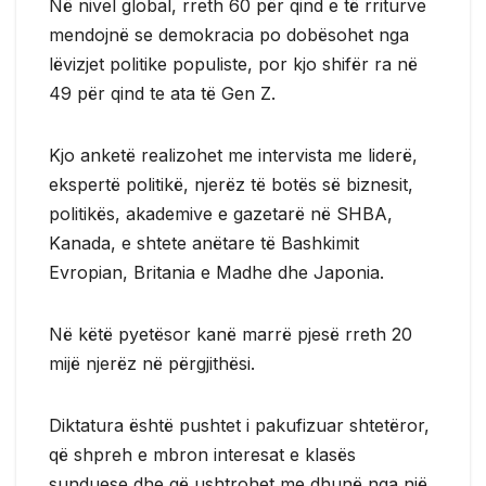
Në nivel global, rreth 60 për qind e të rriturve
mendojnë se demokracia po dobësohet nga
lëvizjet politike populiste, por kjo shifër ra në
49 për qind te ata të Gen Z.
Kjo anketë realizohet me intervista me liderë,
ekspertë politikë, njerëz të botës së biznesit,
politikës, akademive e gazetarë në SHBA,
Kanada, e shtete anëtare të Bashkimit
Evropian, Britania e Madhe dhe Japonia.
Në këtë pyetësor kanë marrë pjesë rreth 20
mijë njerëz në përgjithësi.
Diktatura është pushtet i pakufizuar shtetëror,
që shpreh e mbron interesat e klasës
sunduese dhe që ushtrohet me dhunë nga një