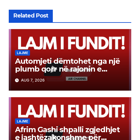
Related Post
LAJME
Automjeti dëmtohet nga një
plumb qorr në rajonin e
Tetovës
AUG 7, 2026
LAJME
Afrim Gashi shpalli zgjedhjet
e jashtëzakonshme për