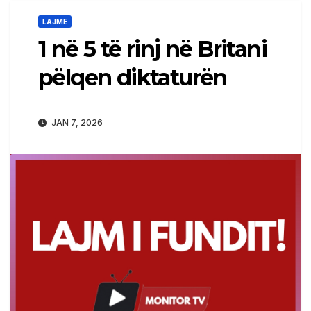
LAJME
1 në 5 të rinj në Britani
pëlqen diktaturën
JAN 7, 2026