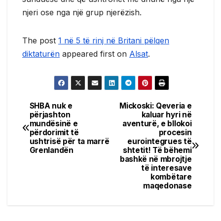
njeri ose nga një grup njerëzish.
The post
1 në 5 të rinj në Britani pëlqen
diktaturën
appeared first on
Alsat
.
SHBA nuk e
Mickoski: Qeveria e
Post
përjashton
kaluar hyri në
mundësinë e
aventurë, e bllokoi
navigation
përdorimit të
procesin
ushtrisë për ta marrë
eurointegrues të
Grenlandën
shtetit! Të bëhemi
bashkë në mbrojtje
të interesave
kombëtare
maqedonase