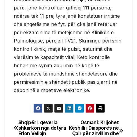
parë, janë kontrolluar gjithsej 111 persona,
ndërsa tek 11 prej tyre janë konstatuar irritime
dhe shqetësime në fyt, për çka janë referuar
për ekzaminime të mëtejshme në Klinikën e
Pulmologjisë, përcjell TV21. Skriningu përfshin
kontroll klinik, matje të pulsit, saturimit dhe
vlerësim të kapacitetit vital. Këto kontrolle
bëhen me synim zbulimin në kohë të
problemeve të mundshme shëndetësore dhe
përmirësimin e shëndetit publik pas zjarrit në
deponinë e mbetjeve elektronike.
Shqipëri, qeveria
Osmani: Krijohet
Post
shkarkon nga detyra
Këshilli i Diasporës në
Erion Veliajn
Çair për zhvillim dhe