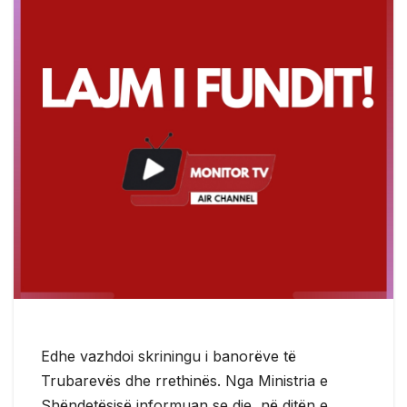
Edhe vazhdoi skriningu i banorëve të
Trubarevës dhe rrethinës. Nga Ministria e
Shëndetësisë informuan se dje, në ditën e