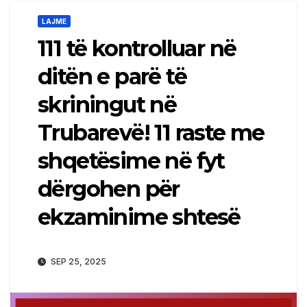
LAJME
111 të kontrolluar në
ditën e parë të
skriningut në
Trubarevë! 11 raste me
shqetësime në fyt
dërgohen për
ekzaminime shtesë
SEP 25, 2025