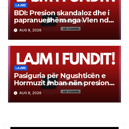
LAJME
BDI: Presion skandaloz dhe i
papranueshëm nga Vlen ndaj
drejtësisë
AUG 8, 2026
LAJME
Pasiguria për Ngushticën e
Hormuzit mban nën presion
tregjet
AUG 8, 2026