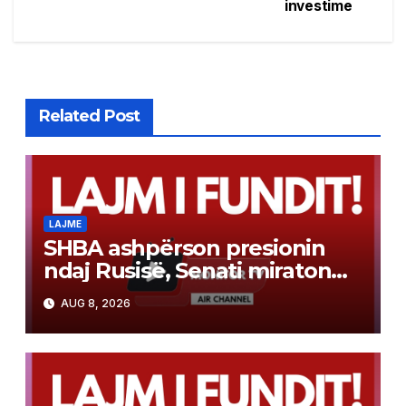
navigation
investime
Related Post
LAJME
SHBA ashpërson presionin
ndaj Rusisë, Senati miraton
paketën e re të sanksioneve
AUG 8, 2026