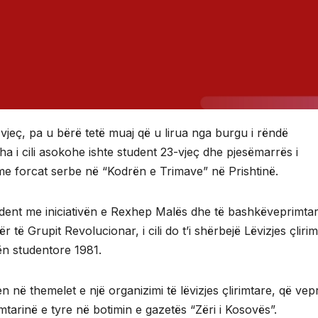
vjeç, pa u bërë tetë muaj që u lirua nga burgu i rëndë
a i cili asokohe ishte student 23-vjeç dhe pjesëmarrës i
me forcat serbe në “Kodrën e Trimave” në Prishtinë.
dent me iniciativën e Rexhep Malës dhe të bashkëveprimta
 të Grupit Revolucionar, i cili do t’i shërbejë Lëvizjes çliri
ën studentore 1981.
në themelet e një organizimi të lëvizjes çlirimtare, që vep
mtarinë e tyre në botimin e gazetës “Zëri i Kosovës”.