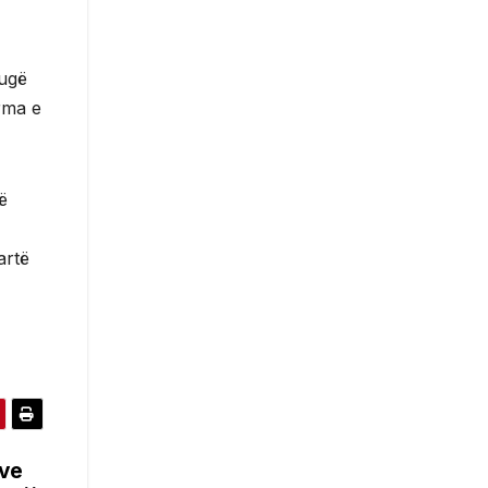
rugë
rma e
ë
artë
ëve