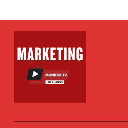
MIL
FITI
XHE