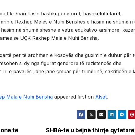
lot krenari flasin bashkëpunëtorët, bashkëluftëtarët,
rin e Rexhep Malës e Nuhi Berishës e hasim në shumë r
, e hasim në shumë sheshe e vatra edukativo-arsimore, kaze
rthamës së UÇK Rexhep Mala e Nuhi Berisha.
 qartë për të ardhmen e Kosovës dhe guximin e duhur për t
rësohen si dy nga figurat qendrore të rezistencës dhe
 liri e pavarësi, dhe janë çmuar për trimërinë, sakrificën e l
hep Mala e Nuhi Berisha
appeared first on
Alsat
.
ione të
SHBA-të u bëjnë thirrje qytetar