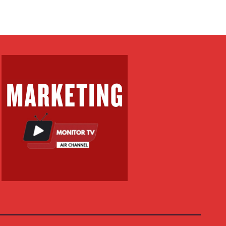
PËR
E