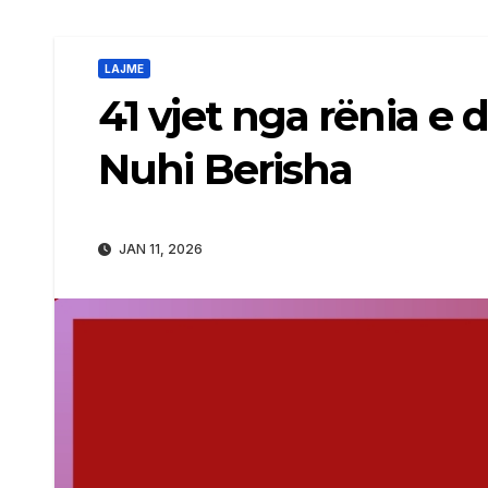
LAJME
​41 vjet nga rënia 
Nuhi Berisha
JAN 11, 2026