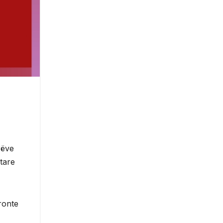
rëve
mtare
ronte