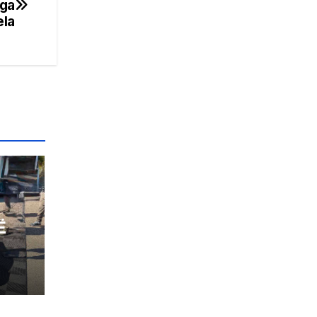
nga
la
Ë
IA