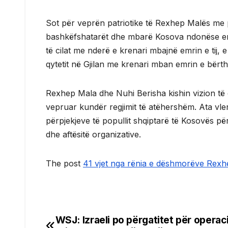
Sot për veprën patriotike të Rexhep Malës me p
bashkëfshatarët dhe mbarë Kosova ndonëse em
të cilat me nderë e krenari mbajnë emrin e tij
qytetit në Gjilan me krenari mban emrin e bë
Rexhep Mala dhe Nuhi Berisha kishin vizion të
vepruar kundër regjimit të atëhershëm. Ata vle
përpjekjeve të popullit shqiptarë të Kosovës për
dhe aftësitë organizative.
The post
​41 vjet nga rënia e dëshmorëve Rex
WSJ: Izraeli po përgatitet për operac
Post