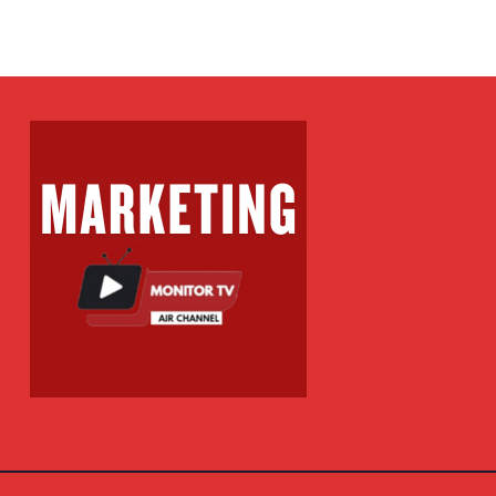
IONË EURO PËR
MILIONË EURO 
ME NË FITIME
FITIME NË FITIM
KPOT VLT
XHEKPOT VLT