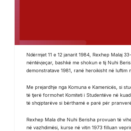
Ndërmjet 11 e 12 janarit 1984, Rexhep Malaj 33-
nëntëvjeçar, bashkë me shokun e tij Nuhi Berish
demonstratave 1981, ranë heroikisht në luftim 
Me prejardhje nga Komuna e Kamenicës, si stu
të tjerë formohet Komiteti i Studentëve në kuadër
të shqiptarëve si bërthamë e parë për pranver
Rexhep Mala dhe Nuhi Berisha provuan të vihen 
në vazhdimësi, kurse në vitin 1973 filluan vepri