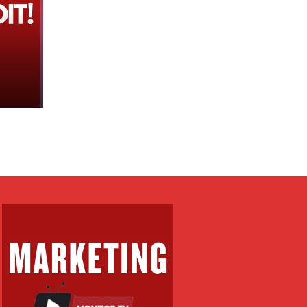
e
 tij