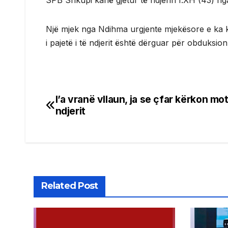
SPB Shkupi kanë gjetur të ndjerin I.XH (43) n
Një mjek nga Ndihma urgjente mjekësore e ka k
i pajetë i të ndjerit është dërguar për obduksion
I’a vranë vllaun, ja se çfar kërkon mot
Post
ndjerit
navigation
Related Post