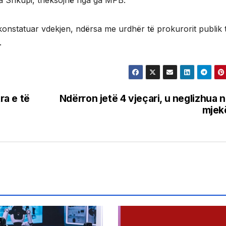
ga Shkupi, theksojnë nga ga MPB.
onstatuar vdekjen, ndërsa me urdhër të prokurorit publik 
.
ra e të
Ndërron jetë 4 vjeçari, u neglizhua 
mjek