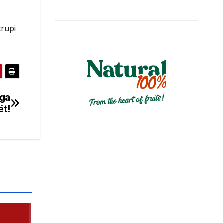
trupi
nga
ët!