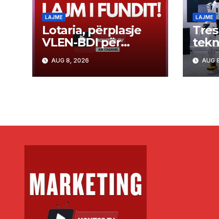
LAJME
LAJME
Lotaria, përplasje
Tres
VLEN-BDI për
tekn
hetimin ndaj Grubit
lartë
AUG 8, 2026
AUG 8
eksp