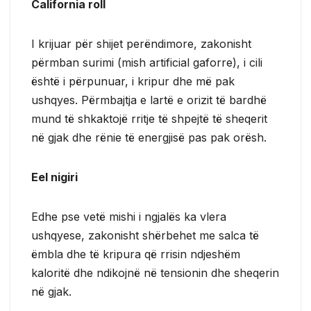
California roll
I krijuar për shijet perëndimore, zakonisht
përmban surimi (mish artificial gaforre), i cili
është i përpunuar, i kripur dhe më pak
ushqyes. Përmbajtja e lartë e orizit të bardhë
mund të shkaktojë rritje të shpejtë të sheqerit
në gjak dhe rënie të energjisë pas pak orësh.
Eel nigiri
Edhe pse vetë mishi i ngjalës ka vlera
ushqyese, zakonisht shërbehet me salca të
ëmbla dhe të kripura që rrisin ndjeshëm
kaloritë dhe ndikojnë në tensionin dhe sheqerin
në gjak.