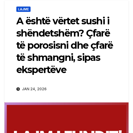
LAJME
A është vërtet sushi i
shëndetshëm? Çfarë
të porosisni dhe çfarë
të shmangni, sipas
ekspertëve
JAN 24, 2026