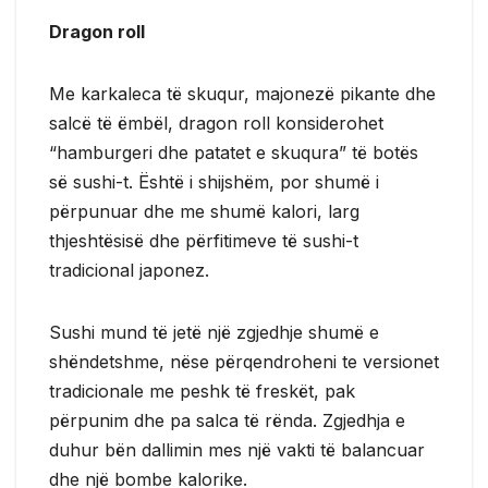
Dragon roll
Me karkaleca të skuqur, majonezë pikante dhe
salcë të ëmbël, dragon roll konsiderohet
“hamburgeri dhe patatet e skuqura” të botës
së sushi-t. Është i shijshëm, por shumë i
përpunuar dhe me shumë kalori, larg
thjeshtësisë dhe përfitimeve të sushi-t
tradicional japonez.
Sushi mund të jetë një zgjedhje shumë e
shëndetshme, nëse përqendroheni te versionet
tradicionale me peshk të freskët, pak
përpunim dhe pa salca të rënda. Zgjedhja e
duhur bën dallimin mes një vakti të balancuar
dhe një bombe kalorike.