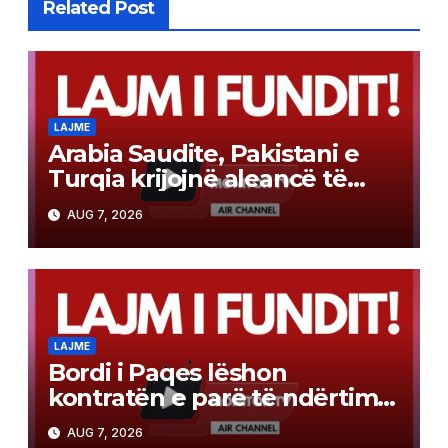
Related Post
LAJME
Arabia Saudite, Pakistani e
Turqia krijojnë aleancë të
përbashkët mbrojtjeje sipas
AUG 7, 2026
modelit të NATO-s
LAJME
Bordi i Paqes lëshon
kontratën e parë të ndërtimit
në Gazë
AUG 7, 2026