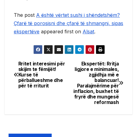
The post
A është vërtet sushi i shëndetshëm?
Çfarë të porosisni dhe çfarë të shmangni, sipas
ekspertëve
appeared first on
Alsat
.
Rritet interesimi për
Ekspertët: Rritja
Post
skijim te fëmijët!
ligjore e minimales,
Kurse të
zgjidhja më e
navigation
përballueshme dhe
balancuar!
për të rriturit
Paralajmërime për
inflacion, buxhet të
fryrë dhe mungesë
reformash