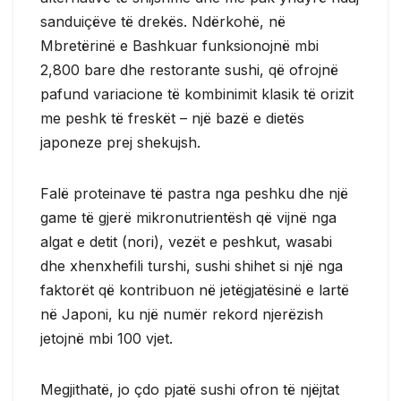
sanduiçëve të drekës. Ndërkohë, në
Mbretërinë e Bashkuar funksionojnë mbi
2,800 bare dhe restorante sushi, që ofrojnë
pafund variacione të kombinimit klasik të orizit
me peshk të freskët – një bazë e dietës
japoneze prej shekujsh.
Falë proteinave të pastra nga peshku dhe një
game të gjerë mikronutrientësh që vijnë nga
algat e detit (nori), vezët e peshkut, wasabi
dhe xhenxhefili turshi, sushi shihet si një nga
faktorët që kontribuon në jetëgjatësinë e lartë
në Japoni, ku një numër rekord njerëzish
jetojnë mbi 100 vjet.
Megjithatë, jo çdo pjatë sushi ofron të njëjtat