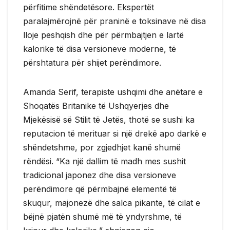
përfitime shëndetësore. Ekspertët
paralajmërojnë për praninë e toksinave në disa
lloje peshqish dhe për përmbajtjen e lartë
kalorike të disa versioneve moderne, të
përshtatura për shijet perëndimore.
Amanda Serif, terapiste ushqimi dhe anëtare e
Shoqatës Britanike të Ushqyerjes dhe
Mjekësisë së Stilit të Jetës, thotë se sushi ka
reputacion të merituar si një drekë apo darkë e
shëndetshme, por zgjedhjet kanë shumë
rëndësi. “Ka një dallim të madh mes sushit
tradicional japonez dhe disa versioneve
perëndimore që përmbajnë elementë të
skuqur, majonezë dhe salca pikante, të cilat e
bëjnë pjatën shumë më të yndyrshme, të