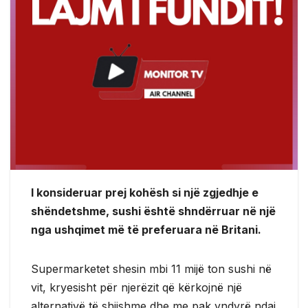
I konsideruar prej kohësh si një zgjedhje e
shëndetshme, sushi është shndërruar në një
nga ushqimet më të preferuara në Britani.
Supermarketet shesin mbi 11 mijë ton sushi në
vit, kryesisht për njerëzit që kërkojnë një
alternativë të shijshme dhe me pak yndyrë ndaj