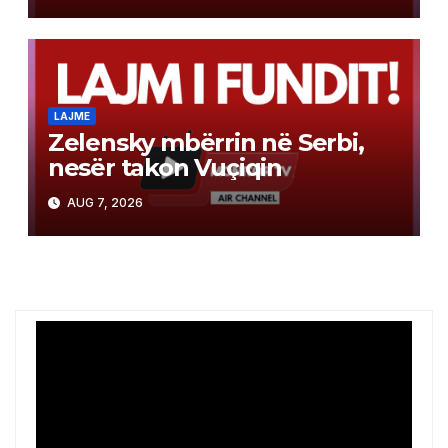
LAJME
Zelensky mbërrin në Serbi,
nesër takon Vuçiqin
AUG 7, 2026