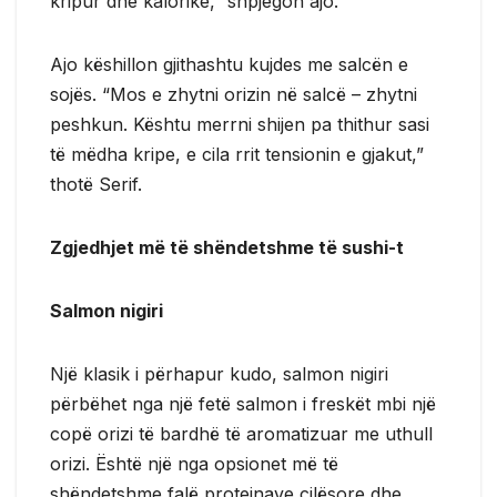
kripur dhe kalorike,” shpjegon ajo.
Ajo këshillon gjithashtu kujdes me salcën e
sojës. “Mos e zhytni orizin në salcë – zhytni
peshkun. Kështu merrni shijen pa thithur sasi
të mëdha kripe, e cila rrit tensionin e gjakut,”
thotë Serif.
Zgjedhjet më të shëndetshme të sushi-t
Salmon nigiri
Një klasik i përhapur kudo, salmon nigiri
përbëhet nga një fetë salmon i freskët mbi një
copë orizi të bardhë të aromatizuar me uthull
orizi. Është një nga opsionet më të
shëndetshme falë proteinave cilësore dhe