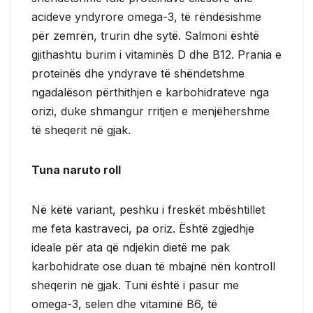
acideve yndyrore omega-3, të rëndësishme
për zemrën, trurin dhe sytë. Salmoni është
gjithashtu burim i vitaminës D dhe B12. Prania e
proteinës dhe yndyrave të shëndetshme
ngadalëson përthithjen e karbohidrateve nga
orizi, duke shmangur rritjen e menjëhershme
të sheqerit në gjak.
Tuna naruto roll
Në këtë variant, peshku i freskët mbështillet
me feta kastraveci, pa oriz. Është zgjedhje
ideale për ata që ndjekin dietë me pak
karbohidrate ose duan të mbajnë nën kontroll
sheqerin në gjak. Tuni është i pasur me
omega-3, selen dhe vitaminë B6, të