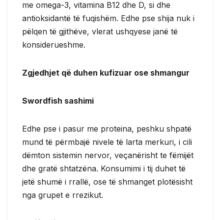
me omega-3, vitamina B12 dhe D, si dhe
antioksidantë të fuqishëm. Edhe pse shija nuk i
pëlqen të gjithëve, vlerat ushqyese janë të
konsiderueshme.
Zgjedhjet që duhen kufizuar ose shmangur
Swordfish sashimi
Edhe pse i pasur me proteina, peshku shpatë
mund të përmbajë nivele të larta merkuri, i cili
dëmton sistemin nervor, veçanërisht te fëmijët
dhe gratë shtatzëna. Konsumimi i tij duhet të
jetë shumë i rrallë, ose të shmanget plotësisht
nga grupet e rrezikut.