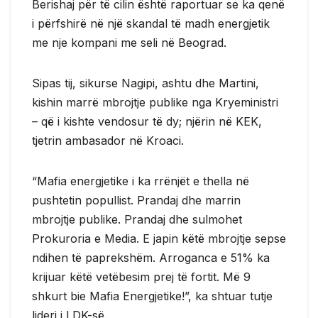
Berishaj për të cilin është raportuar se ka qenë
i përfshirë në një skandal të madh energjetik
me nje kompani me seli në Beograd.
Sipas tij, sikurse Nagipi, ashtu dhe Martini,
kishin marrë mbrojtje publike nga Kryeministri
– që i kishte vendosur të dy; njërin në KEK,
tjetrin ambasador në Kroaci.
“Mafia energjetike i ka rrënjët e thella në
pushtetin popullist. Prandaj dhe marrin
mbrojtje publike. Prandaj dhe sulmohet
Prokuroria e Media. E japin këtë mbrojtje sepse
ndihen të paprekshëm. Arroganca e 51% ka
krijuar këtë vetëbesim prej të fortit. Më 9
shkurt bie Mafia Energjetike!”, ka shtuar tutje
lideri i LDK-së.