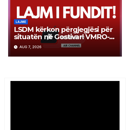
LAJME
LSDM kërkon përgjegjësi për
situatën në Gostivar! VMRO-
DPMNE kundërpërgjigjet: Uji
AUG 7, 2026
ishte i ndotur në kohën tuaj