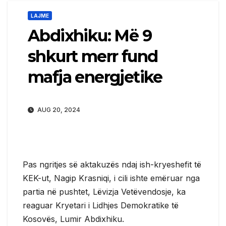
LAJME
Abdixhiku: Më 9
shkurt merr fund
mafja energjetike
AUG 20, 2024
Pas ngritjes së aktakuzës ndaj ish-kryeshefit të
KEK-ut, Nagip Krasniqi, i cili ishte emëruar nga
partia në pushtet, Lëvizja Vetëvendosje, ka
reaguar Kryetari i Lidhjes Demokratike të
Kosovës, Lumir Abdixhiku.