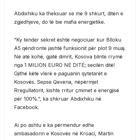
Abdixhiku ka theksuar se më 9 shkurt, ditën e
zgjedhjeve, do të bie mafia energjetike.
“Ky tender sekret është negociuar kur Blloku
A5 qëndronte jashtë funksionit për plot 9 muaj.
Në atë kohë, gjatë dimrit, Kosova blinte rrymë
nga 1 MILION EURO NË DITË; secilën ditë!
Gjithë këtë vlerë e paguanin qytetarët e
Kosovës. Sepse Qeveria, nëpërmjet
Rregullatorit, kishte rritur çmimet e energjisë
për 100%.”, ka shkruar Abdixhiku në
Facebook.
Ai po ashtu e ka përmendur edhe
ambasadorin e Kosovës në Kroaci, Martin