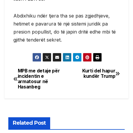
Abdixhiku ndër tjera tha se pas zgjedhjeve,
hetimet e pavarura të një sistemi juridik pa
presion popullist, do të japin dritë edhe mbi të
gjithë tenderët sekret.
MPB me detaje për
Kurti del hapur
Post
incidentin e
kundër Trump
armatosur në
navigation
Hasanbeg
Related Post