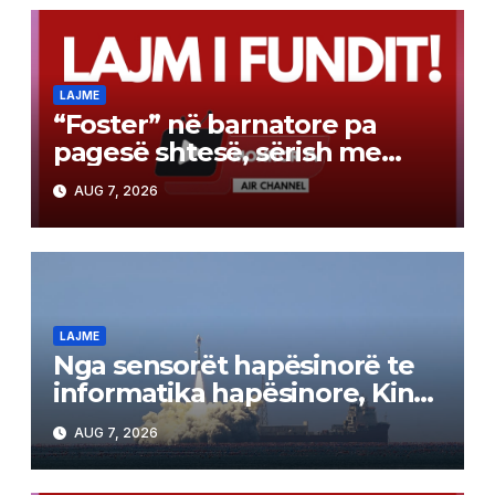
LAJME
“Foster” në barnatore pa
pagesë shtesë, sërish me
recetë vetëm 280 denarë
AUG 7, 2026
participim
LAJME
Nga sensorët hapësinorë te
informatika hapësinore, Kina
lëshon satelitët me
AUG 7, 2026
inteligjencë artificiale