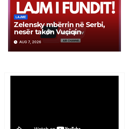
LAJME
Zelensky mbërrin në Serbi,
nesër takon Vuçiqin
AUG 7, 2026