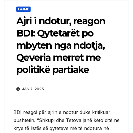
LAJME
Ajri i ndotur, reagon
BDI: Qytetarët po
mbyten nga ndotja,
Qeveria merret me
politikë partiake
JAN 7, 2025
BDI reagoi për ajrin e ndotur duke kritikuar
pushtetin. “Shkupi dhe Tetova janë këto ditë në
krye të listës së qyteteve më të ndotura në