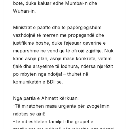
botë, duke kaluar edhe Mumbai-n dhe
Wuhan-in.
Ministrat e paaftë dhe të papërgjegjshëm
vazhdojnë të merren me propagandë dhe
justifikime boshe, duke fajësuar qeverinë e
mëparshme në vend që të ofrojë zgjidhje. Nuk
kanë asnjë plan, asnjë masë konkrete, vetëm
fjalë dhe arsyetime të lodhura, ndërsa njerëzit
po mbyten nga ndotja! – thuhet në
komunikatën e BDI-së.
Nga partia e Ahmetit kërkuan:
-Të miratohen masa urgjente për zvogëlimin
ndotjes së ajrit!
-Të mbështeten familjet dhe grupet e