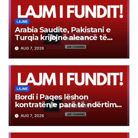
LAJME
Arabia Saudite, Pakistani e
Turqia krijojnë aleancë të
përbashkët mbrojtjeje sipas
AUG 7, 2026
modelit të NATO-s
LAJME
Bordi i Paqes lëshon
kontratën e parë të ndërtimit
në Gazë
AUG 7, 2026