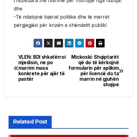
rrezikuara me ndihmë për mbrojtje nga ndotja!
dhe
-Të ndalojnë lojërat politike dhe të merret
përgjegjësi për krizën e shëndetit publik!
VLEN: BDI shkatërroi
Mickoski: Shqiptarët
Post
mjedisin, ne po
që do të kërkojnë
marrim masa
formularin për aplikim
navigation
konkrete për ajër të
për licencë do ta
pastër
marrin në gjuhën
shqipe
Related Post