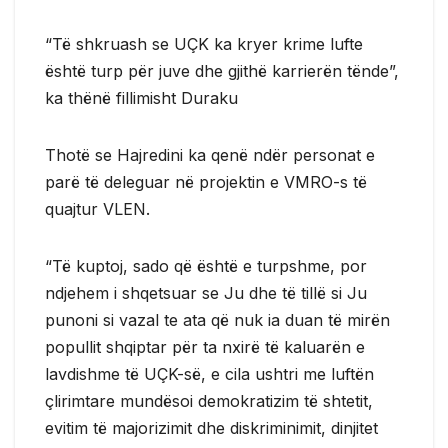
“Të shkruash se UÇK ka kryer krime lufte
është turp për juve dhe gjithë karrierën tënde”,
ka thënë fillimisht Duraku
Thotë se Hajredini ka qenë ndër personat e
parë të deleguar në projektin e VMRO-s të
quajtur VLEN.
“Të kuptoj, sado që është e turpshme, por
ndjehem i shqetsuar se Ju dhe të tillë si Ju
punoni si vazal te ata që nuk ia duan të mirën
popullit shqiptar për ta nxirë të kaluarën e
lavdishme të UÇK-së, e cila ushtri me luftën
çlirimtare mundësoi demokratizim të shtetit,
evitim të majorizimit dhe diskriminimit, dinjitet