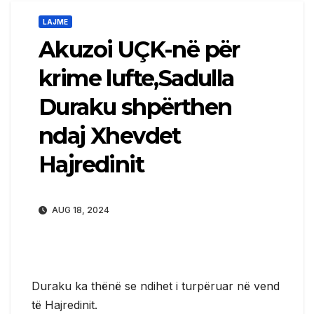
LAJME
Akuzoi UÇK-në për
krime lufte,Sadulla
Duraku shpërthen
ndaj Xhevdet
Hajredinit
AUG 18, 2024
Duraku ka thënë se ndihet i turpëruar në vend
të Hajredinit.