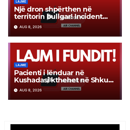
LAJME
Një dron shpërthen në
territorin bullgar! Incident
pranë gazsjellësit trans-
AUG 8, 2026
ballkanik, autoritetet hetojnë
LAJME
Pacienti i lënduar në
Kushadasi kthehet në Shkup!
Transportohet me avion
AUG 8, 2026
qeveritar, në gjendje që
kërkon trajtim intensiv