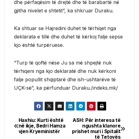
dhe përfaqësim të drejtë dhe të barabartë në
gjitha nivelet e shtetit”, ka shkruar Duraku.
Ka shtuar se Hajredini duhet të tërhiqet nga
deklarata e tillë dhe duhet të kërkoj falje sepse
kjo është turpëruese.
“Turp të qoftë nëse Ju sa më shpejtë nuk
tërhiqeni nga kjo deklaratë dhe nuk kërkoni
falje popullit shqiptarë dhe ish-ushtarëve të
UÇK-së”, ka përfunduar Duraku./indeks.mk/
Haxhiu: Kurti është
ASH: Për interesa të
Post
në ikje, Bedri Hamza
ngushta klanore
vjen Kryeministër
prishet muri i Spitalit
navigation
të Tetovës