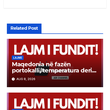
Related Post
LAJME
Maqedonia në fazën
portokalli, temperatura deri
në 40°C, ISHP me
AUG 8, 2026
rekomandime për mbrojtje
shëndetësore