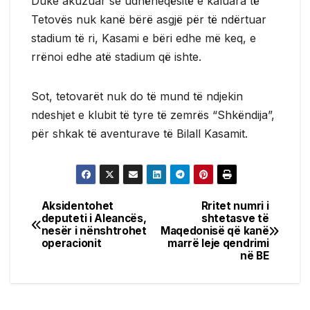
Duke akuzuar se udhëheqësitë e kaluara të
Tetovës nuk kanë bërë asgjë për të ndërtuar
stadium të ri, Kasami e bëri edhe më keq, e
rrënoi edhe atë stadium që ishte.
Sot, tetovarët nuk do të mund të ndjekin
ndeshjet e klubit të tyre të zemrës “Shkëndija”,
për shkak të aventurave të Bilall Kasamit.
Aksidentohet
Rritet numri i
Post
deputeti i Aleancës,
shtetasve të
nesër i nënshtrohet
Maqedonisë që kanë
navigation
operacionit
marrë leje qendrimi
në BE