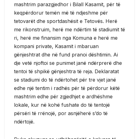
mashtrim parazgjedhor i Bilall Kasamit, për të
keqpërdorur temën më të ndjeshme për
tetovarët dhe sportdashësit e Tetovës. Herë
me rikonstruim, herë me ndërtim të stadiumit të
ri, herë me finansim nga Komuna e herë me
kompani private, Kasamit i mbaruan
gënjeshtrat dhe në fund pranoi dështimin. Ai
dje vetë njoftoi se punimet janë ndërprerë dhe
tentoi të shpikë gënjeshtra të reja. Deklaratat
se stadiumi do të ndërtohet për tre vjet janë
edhe një tentim i radhës për të përdorur këtë
mashtrim edhe për zgjedhjet e ardhëshme
lokale, kur në kohë fushate do të tentojë
përsëri të rrënojë, por asnjëherë s’do të
ndërtojë.