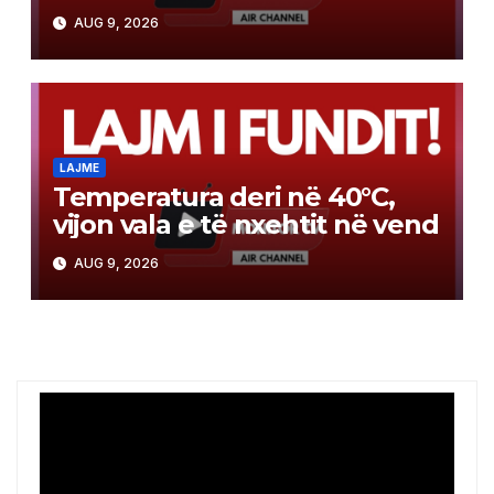
Tinex në Maqedoni
AUG 9, 2026
LAJME
Temperatura deri në 40°C,
vijon vala e të nxehtit në vend
AUG 9, 2026