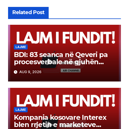
Related Post
LAJME
BDI: 83 seanca në Qeveri pa
procesverbale në gjuhën
shqipe
AUG 9, 2026
LAJME
Kompania kosovare Interex
blen rrjetin e marketeve