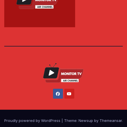
Proudly powered by WordPress
|
Theme: Newsup by
Themeansar
.