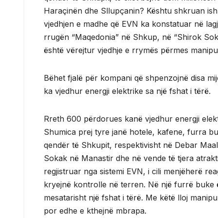
Haraçinën dhe Sllupçanin? Kështu shkruan ish-
vjedhjen e madhe që EVN ka konstatuar në lag
rrugën “Maqedonia” në Shkup, në “Shirok Sok
është vërejtur vjedhje e rrymës përmes manipuli
Bëhet fjalë për kompani që shpenzojnë disa mij
ka vjedhur energji elektrike sa një fshat i tërë.
Rreth 600 përdorues kanë vjedhur energji elek
Shumica prej tyre janë hotele, kafene, furra 
qendër të Shkupit, respektivisht në Debar Maa
Sokak në Manastir dhe në vende të tjera atrakt
regjistruar nga sistemi EVN, i cili menjëherë re
kryejnë kontrolle në terren. Në një furrë buke
mesatarisht një fshat i tërë. Me këtë lloj manip
por edhe e kthejnë mbrapa.