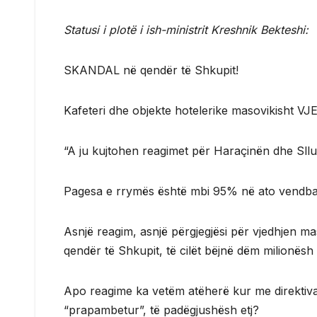
Statusi i plotë i ish-ministrit Kreshnik Bekteshi:
SKANDAL në qendër të Shkupit!
Kafeteri dhe objekte hotelerike masovikisht V
“A ju kujtohen reagimet për Haraçinën dhe Sll
Pagesa e rrymës është mbi 95% në ato vendb
Asnjë reagim, asnjë përgjegjësi për vjedhjen m
qendër të Shkupit, të cilët bëjnë dëm milionësh
Apo reagime ka vetëm atëherë kur me direktiva
“prapambetur”, të padëgjushësh etj?