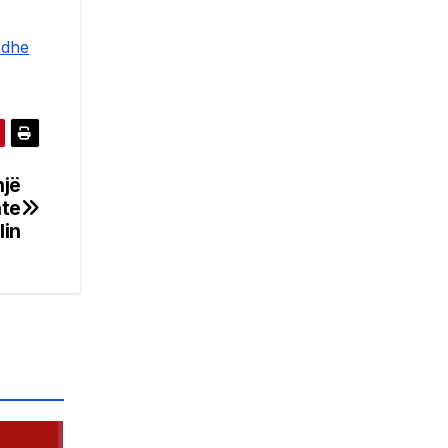
 dhe
një
hte
lin