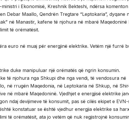
ministri i Ekonomisë, Kreshnik Bekteshi, ndërsa komenton
jen Debar Maallo, Qendrën Tregtare “Leptokaria”, dyqane 
ak” në Manastir, kafene të njohura në mbarë Maqedoninë
mit të orëmatësit.
ëra euro në muaj për energjinë elektrike. Vetëm një furrë 
trike duke manipuluar një orëmatës që ngrin konsumin.
buke të njohura nga Shkupi dhe nga vendi, të vendosura në
llo, në rrugën Maqedonia, në Leptokaria në Shkup, në Shi
ive në mbarë Maqedoninë. Vjedhjet e energjisë elektrike jan
agon ndaj devijimeve të konsumit, pas së cilës ekipet e EVN-
 është konstatuar se është vjedhur energjia elektrike sa ha
ulimi të orëmatësit, ata jo vetëm që nuk regjistrojnë konsumi