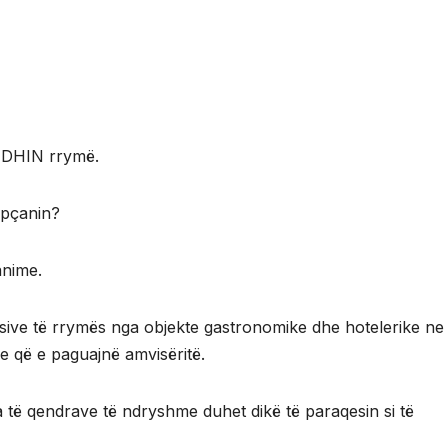
JEDHIN rrymë.
upçanin?
anime.
asive të rrymës nga objekte gastronomike dhe hotelerike ne
 e që e paguajnë amvisëritë.
 të qendrave të ndryshme duhet dikë të paraqesin si të