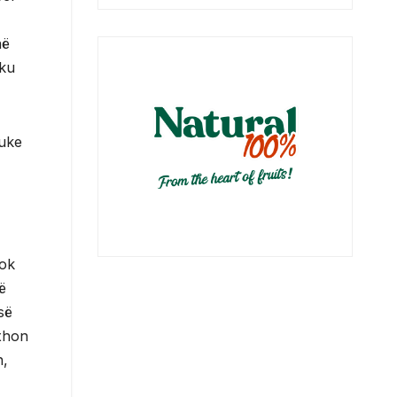
në
 ku
buke
rok
ë
së
rxhon
n,