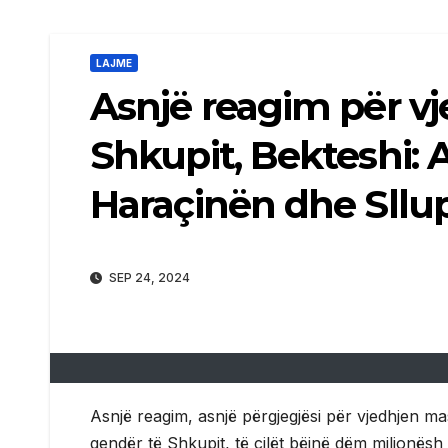
LAJME
Asnjë reagim për v
Shkupit, Bekteshi: 
Haraçinën dhe Sllu
SEP 24, 2024
Asnjë reagim, asnjë përgjegjësi për vjedhjen m
qendër të Shkupit, të cilët bëjnë dëm milionësh