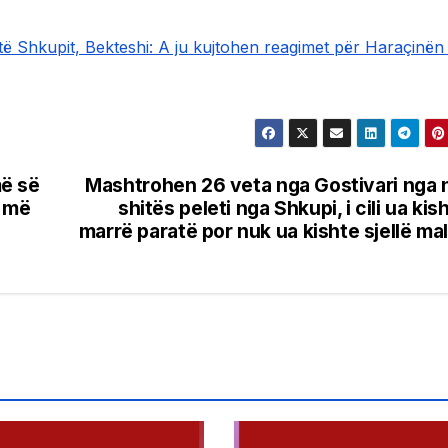
të Shkupit, Bekteshi: A ju kujtohen reagimet për Haraçinën
më së
Mashtrohen 26 veta nga Gostivari nga 
i më
shitës peleti nga Shkupi, i cili ua kis
marrë paratë por nuk ua kishte sjellë mal