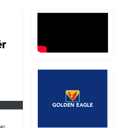
ër
për