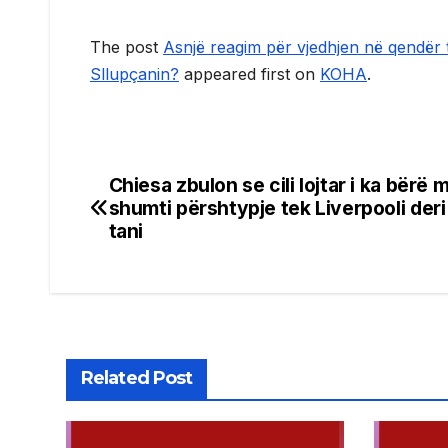
The post
Asnjë reagim për vjedhjen në qendër 
Sllupçanin?
appeared first on
KOHA
.
Chiesa zbulon se cili lojtar i ka bërë 
Post
shumti përshtypje tek Liverpooli der
navigation
tani
Related Post