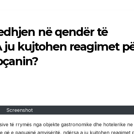
jedhjen në qendër të
A ju kujtohen reagimet p
pçanin?
Screenshot
asive të rrymës nga objekte gastronomike dhe hotelerike ne
 e që e paguajnë amvisëritë, ndërsa a ju kujtohen reagimet 