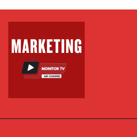
ME NË FITIME
KPOT VLT