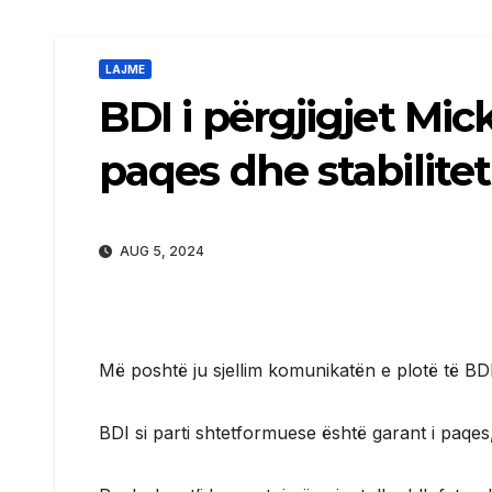
LAJME
BDI i përgjigjet Mic
paqes dhe stabilitet
AUG 5, 2024
Më poshtë ju sjellim komunikatën e plotë të BD
BDI si parti shtetformuese është garant i paqes,