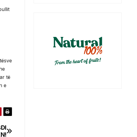
ullit
rtësve
dhe
ar të
n e
BDI
EN!