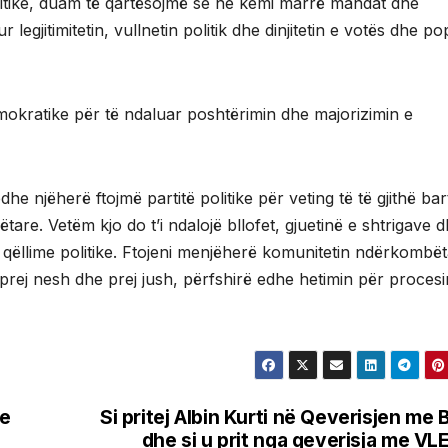
litike, duam të qartësojmë se ne kemi marrë mandat dhe
legjitimitetin, vullnetin politik dhe dinjitetin e votës dhe pop
emokratike për të ndaluar poshtërimin dhe majorizimin e
dhe njëherë ftojmë partitë politike për veting të të gjithë ba
re. Vetëm kjo do t’i ndalojë bllofet, gjuetinë e shtrigave 
 qëllime politike. Ftojeni menjëherë komunitetin ndërkombët
 prej nesh dhe prej jush, përfshirë edhe hetimin për procesi
me
Si pritej Albin Kurti në Qeverisjen me 
dhe si u prit nga qeverisja me VL