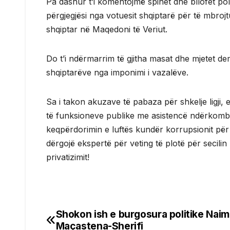
Pa dashur t’i komentojmë spinet dhe bllofet po
përgjegjësi nga votuesit shqiptarë për të mbrojtur 
shqiptar në Maqedoni të Veriut.
Do t’i ndërmarrim të gjitha masat dhe mjetet d
shqiptarëve nga imponimi i vazalëve.
Sa i takon akuzave të pabaza për shkelje ligji, e
të funksioneve publike me asistencë ndërkombëta
keqpërdorimin e luftës kundër korrupsionit për
dërgojë ekspertë për veting të plotë për secilin
privatizimit!
Shokon ish e burgosura politike Nai
Post
Maçastena-Sherifi