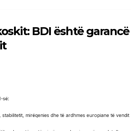
koskit: BDI është garancë
it
I-së:
 stabilitetit, mirëqenies dhe të ardhmes europiane të vendit