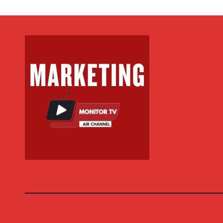
FITIME NË FITIME
FITI
XHEKPOT VLT
XHE