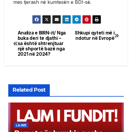
mes tjerash në kumtesën e BDI-së.
Analiza e BIRN-it/ Nga
Shkupi qyteti më i
Post
buka deri te djathi –
ndotur në Evropë
sa është shtrenjtuar
navigation
një shportë bazë nga
2021 në 2024?
Related Post
LAJME