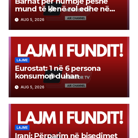
Barnat për humbje peshe
mund të kenë rol edhe në
luftën kundër kancerit
AUG 5, 2026
LAJME
Eurostat: 1 në 6 persona
konsumon duhan
AUG 5, 2026
LAJME
Irani: Përparim në bisedimet