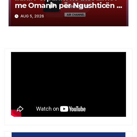
me Omanin për Ngushticën e
Hormuzit
AUG 5, 2026