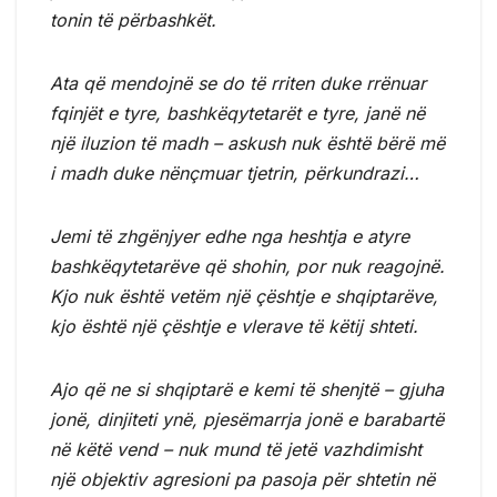
tonin të përbashkët.
Ata që mendojnë se do të rriten duke rrënuar
fqinjët e tyre, bashkëqytetarët e tyre, janë në
një iluzion të madh – askush nuk është bërë më
i madh duke nënçmuar tjetrin, përkundrazi…
Jemi të zhgënjyer edhe nga heshtja e atyre
bashkëqytetarëve që shohin, por nuk reagojnë.
Kjo nuk është vetëm një çështje e shqiptarëve,
kjo është një çështje e vlerave të këtij shteti.
Ajo që ne si shqiptarë e kemi të shenjtë – gjuha
jonë, dinjiteti ynë, pjesëmarrja jonë e barabartë
në këtë vend – nuk mund të jetë vazhdimisht
një objektiv agresioni pa pasoja për shtetin në