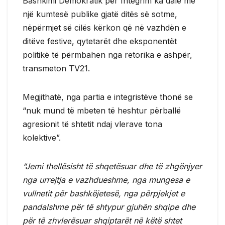
Bashkimi Demokratik për Integrim ka dalë me
një kumtesë publike gjatë ditës së sotme,
nëpërmjet së cilës kërkon që në vazhdën e
ditëve festive, qytetarët dhe eksponentët
politikë të përmbahen nga retorika e ashpër,
transmeton TV21.
Megjithatë, nga partia e integristëve thonë se
“nuk mund të mbeten të heshtur përballë
agresionit të shtetit ndaj vlerave tona
kolektive”.
“Jemi thellësisht të shqetësuar dhe të zhgënjyer
nga urrejtja e vazhdueshme, nga mungesa e
vullnetit për bashkëjetesë, nga përpjekjet e
pandalshme për të shtypur gjuhën shqipe dhe
për të zhvlerësuar shqiptarët në këtë shtet