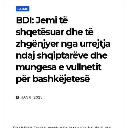
LAJME
BDI: Jemi të
shqetësuar dhe të
zhgënjyer nga urrejtja
ndaj shqiptarëve dhe
mungesa e vullnetit
për bashkëjetesë
JAN 6, 2025