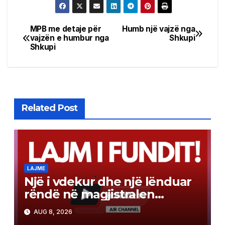
MPB me detaje për
Humb një vajzë nga
Post
vajzën e humbur nga
Shkupi
Shkupi
navigation
Related Post
LAJME
Një i vdekur dhe një lënduar
rëndë në magjistralen
Gostivar-Kërçovë
AUG 8, 2026