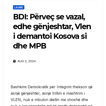
LAJME
BDI: Përveç se vazal,
edhe gënjeshtar, Vlen
i demantoi Kosova si
dhe MPB
AUG 3, 2024
Bashkimi Demokratik për Integrim thekson që
asnjë gënjeshtër, asnjë trillim e mashtrim i
VLEN, nuk e mbulon diellin me shoshë dhe
nuk e lan skandalin më të madh diplomatik në