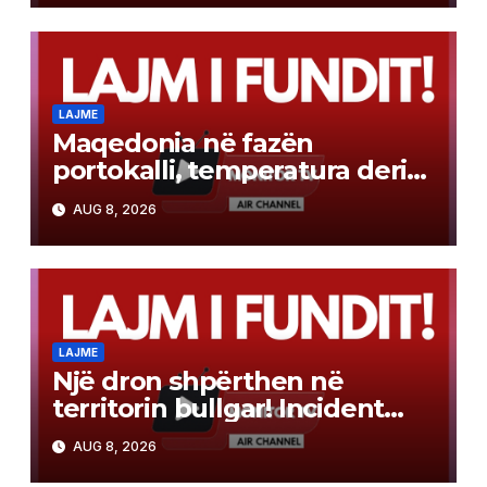
LAJME
Maqedonia në fazën
portokalli, temperatura deri
në 40°C, ISHP me
AUG 8, 2026
rekomandime për mbrojtje
shëndetësore
LAJME
Një dron shpërthen në
territorin bullgar! Incident
pranë gazsjellësit trans-
AUG 8, 2026
ballkanik, autoritetet hetojnë