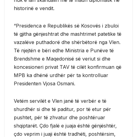
historinë e vendit.
“Presidenca e Republikës së Kosovës i zbuloi
të gjitha gënjeshtrat dhe mashtrimet patetike të
vazalëve puthadorë dhe shërbëtorë nga Vlen.
Të njejtën e bëri edhe Ministria e Punëve të
Brendshme e Maqedonisë së veriut si dhe
koncesioneri privat TAV të cilët konfirmuan që
MPB ka dhënë urdhër për ta kontrolluar
Presidenten Vjosa Osmani.
Vetëm servilët e Vlen janë të verbër e të
shurdhër si dhe të paditur, por të etur për
pushtet, për të zhvatur dhe poshtëruar
shqiptarët. Çdo fjalë e juaja është gënjështër,
çdo veprim i juaji është tradhëti, poshtërsim,