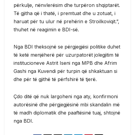
përkulje, nënvlerësim dhe turpëron shqiptarët.
Të gjitha që i thatë, i premtuat dhe u zotuat, i
haruat për tu ulur në prehërin e Stroilkoviqit.”,
thuhet në reagimin e BDI-së.
Nga BDI theksojnë se përgjegjësi politike duhet
të ketë menjëherë për uzurpatorët jolegjitim të
institucioneve Astrit Iseni nga MPB dhe Afrim
Gashi nga Kuvendi për turpin që shkaktuan si
dhe për të gjithë të përfshirë të tjerë.
Çdo ditë që nuk largoheni nga aty, konfirmoni
autorësinë dhe përgjegjësinë mbi skandalin më
të madh diplomatik dhe paaftësinë tuaj, shtojnë
nga BDI.