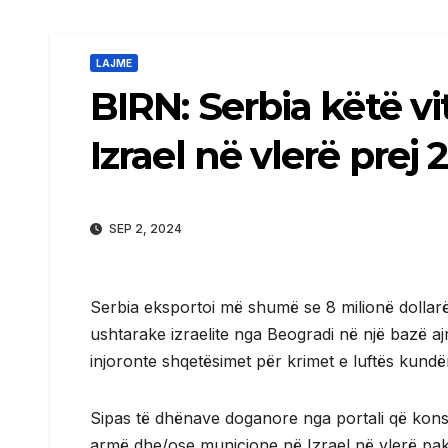
LAJME
BIRN: Serbia këtë v
Izrael në vlerë prej
SEP 2, 2024
Serbia eksportoi më shumë se 8 milionë dollar
ushtarake izraelite nga Beogradi në një bazë a
injoronte shqetësimet për krimet e luftës kundë
Sipas të dhënave doganore nga portali që kons
armë dhe/ose municione në Izrael në vlerë pak 