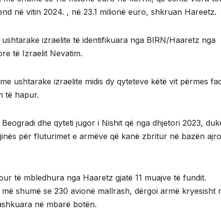
d në vitin 2024. , në 23.1 milionë euro, shkruan Hareetz.
ushtarake izraelite të identifikuara nga BIRN/Haaretz nga
re të Izraelit Nevatim.
ime ushtarake izraelite midis dy qyteteve këtë vit përmes fa
m të hapur.
Beogradi dhe qyteti jugor i Nishit që nga dhjetori 2023, duk
inës për fluturimet e armëve që kanë zbritur në bazën ajr
pur të mbledhura nga Haaretz gjatë 11 muajve të fundit.
nte më shumë se 230 avionë mallrash, dërgoi armë kryesisht 
 Bashkuara në mbarë botën.