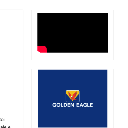
toi
ale e