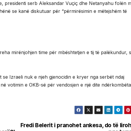
e, presidenti serb Aleksandar Vuçiç dhe Netanyahu folën 
thënë se kanë diskutuar për “përmirësimin e mëtejshëm të
hpreha mirënjohjen time për mbështetjen e tij të palëkundur, 
t se Izraeli nuk e njeh gjenocidin e kryer nga serbët ndaj
 në votimin e OKB-së për vendosjen e një dite ndërkombët
Fredi Belerit i pranohet ankesa, do të liro