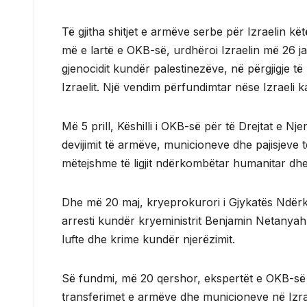
Të gjitha shitjet e armëve serbe për Izraelin k
më e lartë e OKB-së, urdhëroi Izraelin më 26 jan
gjenocidit kundër palestinezëve, në përgjigje të
Izraelit. Një vendim përfundimtar nëse Izraeli 
Më 5 prill, Këshilli i OKB-së për të Drejtat e Njer
devijimit të armëve, municioneve dhe pajisjeve 
mëtejshme të ligjit ndërkombëtar humanitar dhe s
Dhe më 20 maj, kryeprokurori i Gjykatës Ndërk
arresti kundër kryeministrit Benjamin Netanyah
lufte dhe krime kundër njerëzimit.
Së fundmi, më 20 qershor, ekspertët e OKB-së
transferimet e armëve dhe municioneve në Izrae