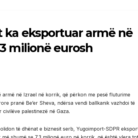
it ka eksportuar armë në
 23 milionë eurosh
ë armë në Izrael në korrik, që përkon me pesë fluturime
jrore pranë Be’er Sheva, ndërsa vendi ballkanik vazhdoi të
r civilëve palestinezë në Gaza.
olidon të dhënat e biznesit serb, Yugoimport-SDPR ekspor
më shumë se 7.3 milionë euro në korrik, që është vlera tot