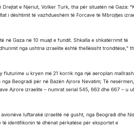
 Drejtat e Njeriut, Volker Turk, tha për situatën në Gaza: “
tat i dështimit të vazhdueshëm të Forcave të Mbrojtjes izrae
të në Gaza në 10 muajt e fundit. Shkalla e shkatërrimit të
urimit nga ushtria izraelite është thellësisht tronditëse,” t
Dy fluturime u kryen më 21 korrik nga një aeroplan mallrash
ore nga Beogradi për në Bazën Ajrore Nevatim; Të nesërmen,
e Ajrore izraelite – numrat serial 545, 663 dhe 667 – u u
të avionëve luftarakë izraelitë në gusht, nga Beogradi dhe Ni
 të identifikonin të dhënat përkatëse për eksportet e