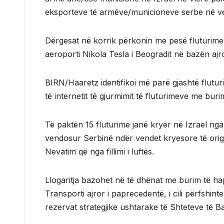
eksporteve të armëve/municioneve serbe në ven
Dërgesat në korrik përkonin me pesë fluturime 
aeroporti Nikola Tesla i Beogradit në bazën ajro
BIRN/Haaretz identifikoi më parë gjashtë flutur
të internetit të gjurmimit të fluturimeve me buri
Të paktën 15 fluturime janë kryer në Izrael nga 
vendosur Serbinë ndër vendet kryesore të origj
Nevatim që nga fillimi i luftës.
Llogaritja bazohet në të dhënat me burim të ha
Transporti ajror i paprecedentë, i cili përfshi
rezervat strategjike ushtarake të Shteteve të