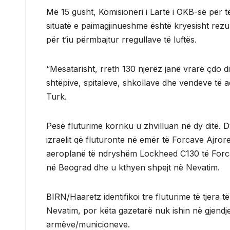
Më 15 gusht, Komisioneri i Lartë i OKB-së për të
situatë e paimagjinueshme është kryesisht rezul
për t’iu përmbajtur rregullave të luftës.
“Mesatarisht, rreth 130 njerëz janë vrarë çdo di
shtëpive, spitaleve, shkollave dhe vendeve të adh
Turk.
Pesë fluturime korriku u zhvilluan në dy ditë. 
izraelit që fluturonte në emër të Forcave Ajr
aeroplanë të ndryshëm Lockheed C130 të Forcav
në Beograd dhe u kthyen shpejt në Nevatim.
BIRN/Haaretz identifikoi tre fluturime të tjera 
Nevatim, por këta gazetarë nuk ishin në gjendje
armëve/municioneve.