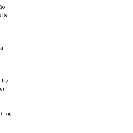
Kjo
lite
ha
 tre
lën
shi në