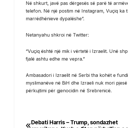
Në shkurt, javë pas dërgesës së parë të armëv
telefon. Në një postim në Instagram, Vuçiq ka 
marrëdhënieve dypalëshe”.
Netanyahu shkroi në Twitter:
“Vuçiq është një mik i vërtetë i Izraelit. Unë s
fjalë ashtu edhe me vepra.”
Ambasadori i Izraelit në Serbi tha kohët e fundi
myslimanëve në BiH dhe Izraeli nuk mori pjesë
përkujtimi për gjenocidin në Srebrenicë.
Debati Harris – Trump, sondazhet
Post