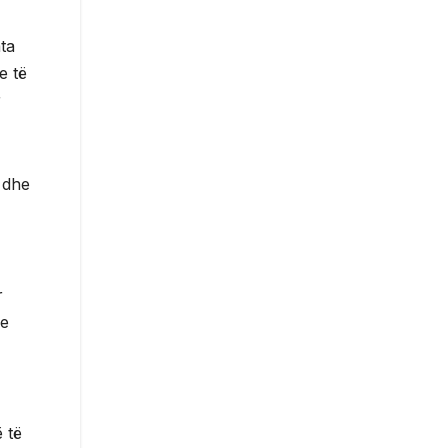
ata
e të
r
t dhe
r
me
 të