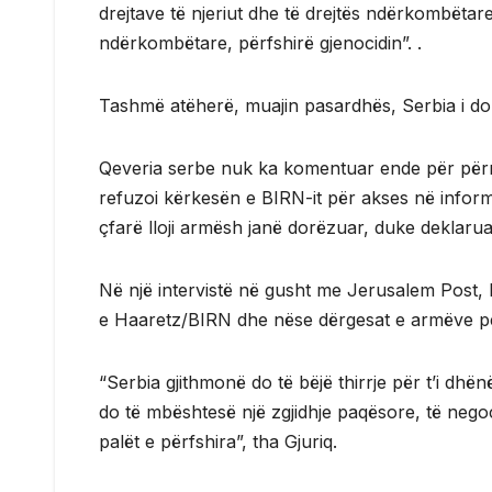
drejtave të njeriut dhe të drejtës ndërkombëtar
ndërkombëtare, përfshirë gjenocidin”. .
Tashmë atëherë, muajin pasardhës, Serbia i dorëz
Qeveria serbe nuk ka komentuar ende për përm
refuzoi kërkesën e BIRN-it për akses në informa
çfarë lloji armësh janë dorëzuar, duke deklarua
Në një intervistë në gusht me Jerusalem Post, M
e Haaretz/BIRN dhe nëse dërgesat e armëve përf
“Serbia gjithmonë do të bëjë thirrje për t’i dhë
do të mbështesë një zgjidhje paqësore, të negoci
palët e përfshira”, tha Gjuriq.