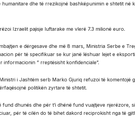
e humanitare dhe të rrezikojnë bashkëpunimin e shtetit në k
oi Izraelit pajisje luftarake me vlerë 7.3 milionë euro.
bajtjen e dërgesave dhe më 8 mars, Ministria Serbe e Treg
cion për të specifikuar se kur janë lëshuar lejet e eksport
r informacionin ” rreptësisht konfidenciale”.
inistri i Jashtëm serb Marko Gjuriq refuzoi të komentojë gj
aqësojnë politikën zyrtare të shtetit.
në fund dhunës dhe për t’i dhënë fund vuajtjeve njerëzore, s
uar, për të cilën do të bihet dakord reciprokisht nga të gji