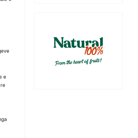
qeve
e e
ore
nga