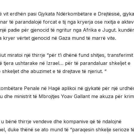
ëtë vit erdhën pasi Gjykata Ndërkombëtare e Drejtësisë, gjyk
ar të parandalojë forcat e tij nga kryerja ose nxitja e aktev
 një padie për gjenocid të ngritur nga Afrika e Jugut. kundë
ka kryer vërtet gjenocid në Gaza mund të marrë vite.
iut miratoi një thirrje “për t’i dhënë fund shitjes, transferimi
të tjera ushtarake në Izrael… për të parandaluar shkeljet e
hkeljet dhe abuzimet e të drejtave të njeriut. “
ombëtare Penale në Hagë aplikoi në gjykatë për një urdhë
u dhe ministrit të Mbrojtjes Yoav Gallant me akuza për kri
 u bënë thirrje vendeve dhe kompanive që të ndalojnë
l, duke thënë se ato mund të “paraqesin shkelje serioze të