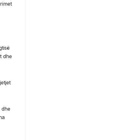
rimet
tisë
it dhe
etjet
i dhe
tha