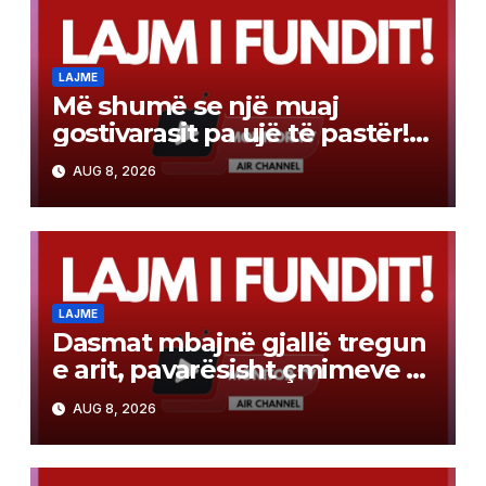
LAJME
Më shumë se një muaj
gostivarasit pa ujë të pastër!
Angellov: Cilësia e ujit është
AUG 8, 2026
përmirësuar, por ende nuk
është për pirje
LAJME
Dasmat mbajnë gjallë tregun
e arit, pavarësisht çmimeve të
larta
AUG 8, 2026