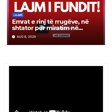
LAJME
Emrat e rinj të rrugëve, në
shtator për miratim në
Qeveri! BDI akuzon
AUG 8, 2026
komisionin për anashkalim të
propozimeve