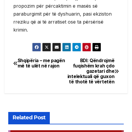
propozim për përcaktimin e masës së
paraburgimit për të dyshuarin, pasi ekziston
rreziku që ai të arratiset ose ta përsërisë
krimin.
Shqipëria – me pagën
BDI: Qëndrojmë
Post
më të ulët në rajon
fuqishëm krah çdo
gazetari dhe
navigation
intelektuali që guxon
të thotë të vërtetën
Related Post