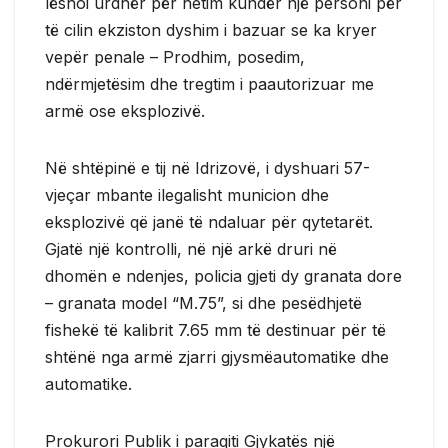
lëshoi ​​urdhër për hetim kundër një personi për
të cilin ekziston dyshim i bazuar se ka kryer
vepër penale – Prodhim, posedim,
ndërmjetësim dhe tregtim i paautorizuar me
armë ose eksplozivë.
Në shtëpinë e tij në Idrizovë, i dyshuari 57-
vjeçar mbante ilegalisht municion dhe
eksplozivë që janë të ndaluar për qytetarët.
Gjatë një kontrolli, në një arkë druri në
dhomën e ndenjes, policia gjeti dy granata dore
– granata model “M.75”, si dhe pesëdhjetë
fishekë të kalibrit 7.65 mm të destinuar për të
shtënë nga armë zjarri gjysmëautomatike dhe
automatike.
Prokurori Publik i paraqiti Gjykatës një