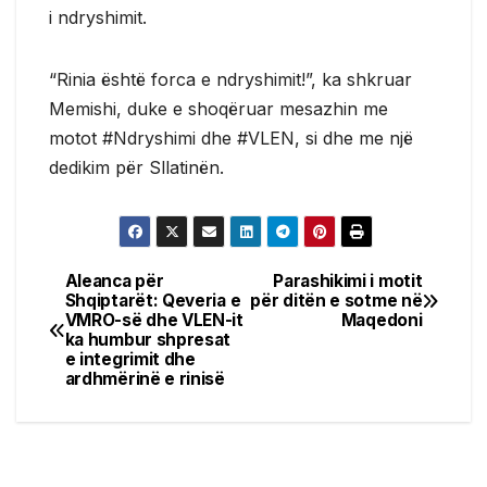
i ndryshimit.
“Rinia është forca e ndryshimit!”, ka shkruar
Memishi, duke e shoqëruar mesazhin me
motot #Ndryshimi dhe #VLEN, si dhe me një
dedikim për Sllatinën.
Aleanca për
Parashikimi i motit
Post
Shqiptarët: Qeveria e
për ditën e sotme në
VMRO-së dhe VLEN-it
Maqedoni
navigation
ka humbur shpresat
e integrimit dhe
ardhmërinë e rinisë