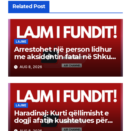
Related Post
LAJME
Arrestohet një person lidhur
me aksidentin fatal në Shkup,
ku dje humbi jetën një 19-
AUG 8, 2026
vjeçar
LAJME
Haradinaj: Kurti qëllimisht e
dogji afatin kushtetues për
konstituimin e Kuvendit
AUG 8, 2026