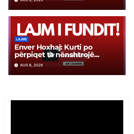
LAJME
Enver Hoxhaj: Kurti po
përpiqet ta nënshtrojë
opozitën
AUG 8, 2026