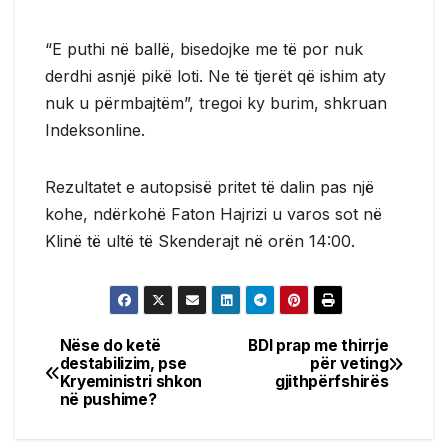
“E puthi në ballë, bisedojke me të por nuk
derdhi asnjë pikë loti. Ne të tjerët që ishim aty
nuk u përmbajtëm”, tregoi ky burim, shkruan
Indeksonline.
Rezultatet e autopsisë pritet të dalin pas një
kohe, ndërkohë Faton Hajrizi u varos sot në
Klinë të ultë të Skenderajt në orën 14:00.
Nëse do ketë
BDI prap me thirrje
Post
destabilizim, pse
për veting
Kryeministri shkon
gjithpërfshirës
navigation
në pushime?