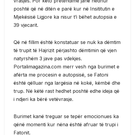
vrasjes. Por këto pretendime janë hedhur
poshtë që në ditën e parë kur në Insititutin e
Mjekësisë Ligjore ka nisur t’i bëhet autopsia e
39 vjecarit.
Që në fillim është konstatuar se nuk ka dëmtim
të trupit të Hajrizit përjashto dëmtimin që vjen
natyrshëm 3 jave pas vdekjes.
Portalimagazina.com merr vesh nga burimet e
afërta me procesin e autopsisë, se Fatoni
është qëlluar nga largësia në kokë, këmbë dhe
trup. Në këtë rast hedhet poshtë edhe ideja që
i ndjeri ka bërë vetëvrasje.
Burimet kanë treguar se tepër emocionues ka
qënë momenti kur nëna është afruar të trupi i
Fatonit.