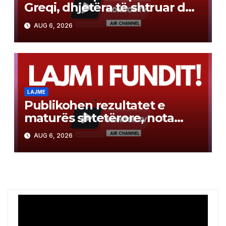
Greqi, dhjetëra të shtruar dhe
gjashtë viktima
AUG 6, 2026
LAJME
Publikohen rezultatet e
maturës shtetërore, nota
mesatare 3.66
AUG 6, 2026