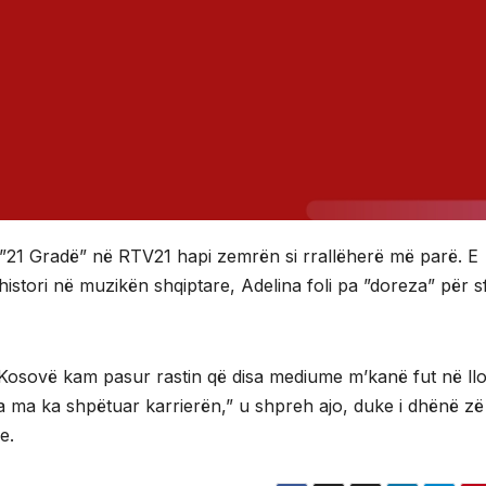
n ”21 Gradë” në RTV21 hapi zemrën si rrallëherë më parë. E
istori në muzikën shqiptare, Adelina foli pa ”doreza” për sf
 Kosovë kam pasur rastin që disa mediume m’kanë fut në ll
ia ma ka shpëtuar karrierën,” u shpreh ajo, duke i dhënë zë
e.