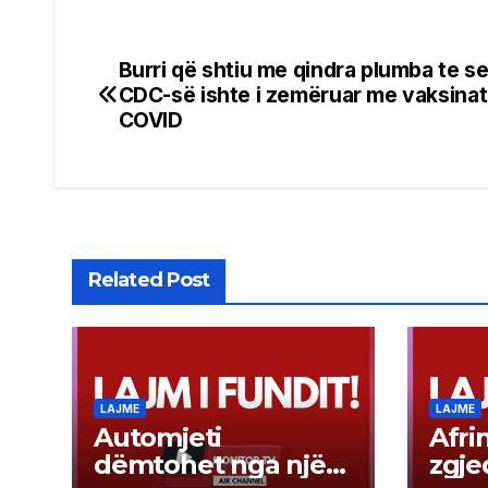
Burri që shtiu me qindra plumba te se
Post
CDC-së ishte i zemëruar me vaksinat
navigation
COVID
Related Post
LAJME
LAJME
Automjeti
Afri
dëmtohet nga një
zgje