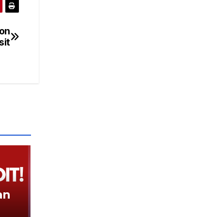
ton
sit
an