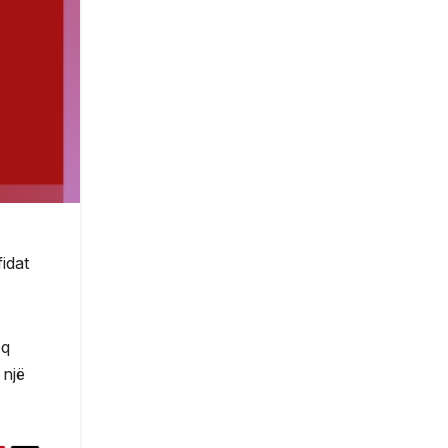
idat
oq
 një