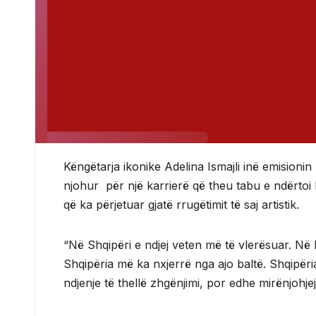
Këngëtarja ikonike Adelina Ismajli inë emisioni
njohur për një karrierë që theu tabu e ndërtoi h
që ka përjetuar gjatë rrugëtimit të saj artistik.
“Në Shqipëri e ndjej veten më të vlerësuar. Në
Shqipëria më ka nxjerrë nga ajo baltë. Shqipër
ndjenje të thellë zhgënjimi, por edhe mirënjohjej