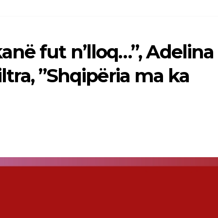
në fut n’lloq…”, Adelina
iltra, ”Shqipëria ma ka