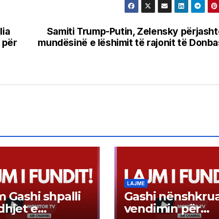
lia
Samiti Trump-Putin, Zelensky përjash
 për
mundësinë e lëshimit të rajonit të Donba
LAJME
m Gashi shpalli
Gashi nënshkru
dhjet e
vendimin për