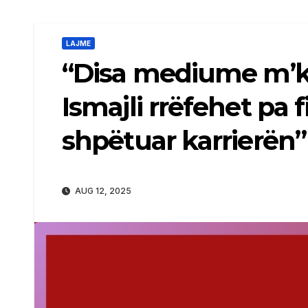
LAJME
“Disa mediume m’ka
Ismajli rrëfehet pa f
shpëtuar karrierën”
AUG 12, 2025