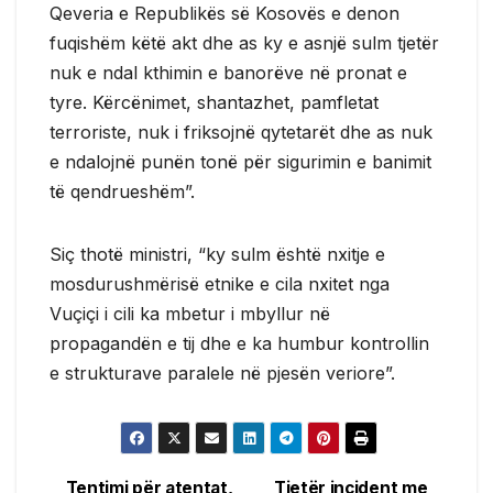
Qeveria e Republikës së Kosovës e denon
fuqishëm këtë akt dhe as ky e asnjë sulm tjetër
nuk e ndal kthimin e banorëve në pronat e
tyre. Kërcënimet, shantazhet, pamfletat
terroriste, nuk i friksojnë qytetarët dhe as nuk
e ndalojnë punën tonë për sigurimin e banimit
të qendrueshëm”.
Siç thotë ministri, “ky sulm është nxitje e
mosdurushmërisë etnike e cila nxitet nga
Vuçiçi i cili ka mbetur i mbyllur në
propagandën e tij dhe e ka humbur kontrollin
e strukturave paralele në pjesën veriore”.
Tentimi për atentat,
Tjetër incident me