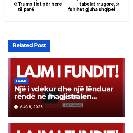
Post
Trump flet për herë
tabelat rrugore,
të parë
fshihet gjuha shqipe!
navigation
Related Post
LAJME
Një i vdekur dhe një lënduar
rëndë në magjistralen
Gostivar-Kërçovë
AUG 8, 2026