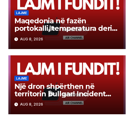
LAJME
Maqedonia në fazën
portokalli, temperatura deri
në 40°C, ISHP me
AUG 8, 2026
rekomandime për mbrojtje
shëndetësore
LAJME
Një dron shpërthen në
territorin bullgar! Incident
pranë gazsjellësit trans-
AUG 8, 2026
ballkanik, autoritetet hetojnë