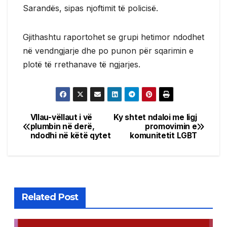
Sarandës, sipas njoftimit të policisë.
Gjithashtu raportohet se grupi hetimor ndodhet
në vendngjarje dhe po punon për sqarimin e
plotë të rrethanave të ngjarjes.
Vllau-vëllaut i vë
Ky shtet ndaloi me ligj
Post
plumbin në derë,
promovimin e
ndodhi në këtë qytet
komunitetit LGBT
navigation
Related Post