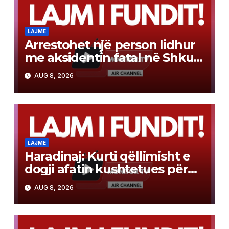
LAJME
Arrestohet një person lidhur
me aksidentin fatal në Shkup,
ku dje humbi jetën një 19-
AUG 8, 2026
vjeçar
LAJME
Haradinaj: Kurti qëllimisht e
dogji afatin kushtetues për
konstituimin e Kuvendit
AUG 8, 2026