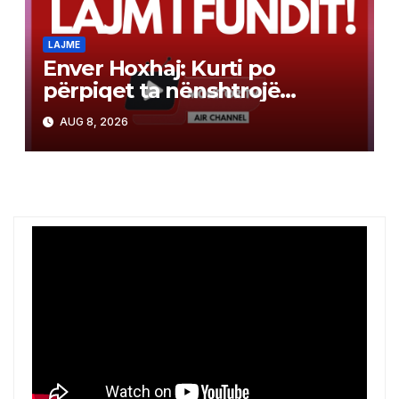
LAJME
Enver Hoxhaj: Kurti po
përpiqet ta nënshtrojë
opozitën
AUG 8, 2026