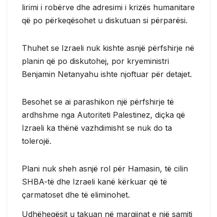
lirimi i robërve dhe adresimi i krizës humanitare
që po përkeqësohet u diskutuan si përparësi.
Thuhet se Izraeli nuk kishte asnjë përfshirje në
planin që po diskutohej, por kryeministri
Benjamin Netanyahu ishte njoftuar për detajet.
Besohet se ai parashikon një përfshirje të
ardhshme nga Autoriteti Palestinez, diçka që
Izraeli ka thënë vazhdimisht se nuk do ta
tolerojë.
Plani nuk sheh asnjë rol për Hamasin, të cilin
SHBA-të dhe Izraeli kanë kërkuar që të
çarmatoset dhe të eliminohet.
Udhëheqësit u takuan në margjinat e një samiti