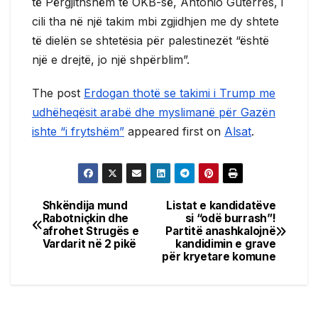
të Përgjithshëm të OKB-së, Antonio Guterres, i
cili tha në një takim mbi zgjidhjen me dy shtete
të dielën se shtetësia për palestinezët “është
një e drejtë, jo një shpërblim”.
The post
Erdogan thotë se takimi i Trump me
udhëheqësit arabë dhe myslimanë për Gazën
ishte “i frytshëm”
appeared first on
Alsat
.
Shkëndija mund
Listat e kandidatëve
Post
Rabotniçkin dhe
si “odë burrash”!
afrohet Strugës e
Partitë anashkalojnë
navigation
Vardarit në 2 pikë
kandidimin e grave
për kryetare komune