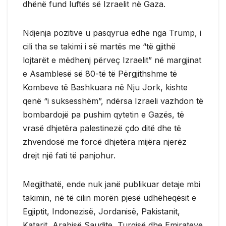
dhënë fund luftës së Izraelit në Gaza.
Ndjenja pozitive u pasqyrua edhe nga Trump, i
cili tha se takimi i së martës me “të gjithë
lojtarët e mëdhenj përveç Izraelit” në margjinat
e Asamblesë së 80-të të Përgjithshme të
Kombeve të Bashkuara në Nju Jork, kishte
qenë “i suksesshëm”, ndërsa Izraeli vazhdon të
bombardojë pa pushim qytetin e Gazës, të
vrasë dhjetëra palestinezë çdo ditë dhe të
zhvendosë me forcë dhjetëra mijëra njerëz
drejt një fati të panjohur.
Megjithatë, ende nuk janë publikuar detaje mbi
takimin, në të cilin morën pjesë udhëheqësit e
Egjiptit, Indonezisë, Jordanisë, Pakistanit,
Katarit, Arabisë Saudite, Turqisë dhe Emirateve