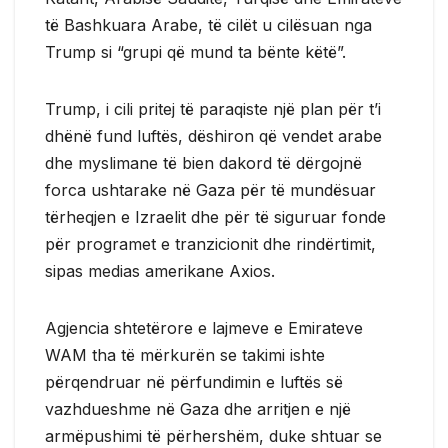
të Bashkuara Arabe, të cilët u cilësuan nga
Trump si “grupi që mund ta bënte këtë”.
Trump, i cili pritej të paraqiste një plan për t’i
dhënë fund luftës, dëshiron që vendet arabe
dhe myslimane të bien dakord të dërgojnë
forca ushtarake në Gaza për të mundësuar
tërheqjen e Izraelit dhe për të siguruar fonde
për programet e tranzicionit dhe rindërtimit,
sipas medias amerikane Axios.
Agjencia shtetërore e lajmeve e Emirateve
WAM tha të mërkurën se takimi ishte
përqendruar në përfundimin e luftës së
vazhdueshme në Gaza dhe arritjen e një
armëpushimi të përhershëm, duke shtuar se