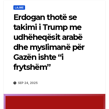
LAJME
Erdogan thotë se
takimi i Trump me
udhëheqësit arabë
dhe myslimanë për
Gazën ishte “i
frytshëm”
SEP 24, 2025