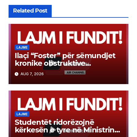
Related Post
LAJME
Ilaçi “Foster” për sëmundjet
kronike obstruktive
pulmonare sërish do të mund
AUG 7, 2026
të merret pa pagesë shtesë
LAJME
Studentët ridorëzojnë
kërkesën e tyre në Ministrinë