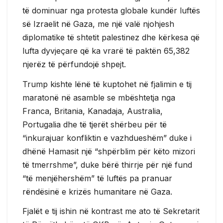
të dominuar nga protesta globale kundër luftës
së Izraelit në Gaza, me një valë njohjesh
diplomatike të shtetit palestinez dhe kërkesa që
lufta dyvjeçare që ka vrarë të paktën 65,382
njerëz të përfundojë shpejt.
Trump kishte lënë të kuptohet në fjalimin e tij
maratonë në asamble se mbështetja nga
Franca, Britania, Kanadaja, Australia,
Portugalia dhe të tjerët shërbeu për të
“inkurajuar konfliktin e vazhdueshëm” duke i
dhënë Hamasit një “shpërblim për këto mizori
të tmerrshme”, duke bërë thirrje për një fund
“të menjëhershëm” të luftës pa pranuar
rëndësinë e krizës humanitare në Gaza.
Fjalët e tij ishin në kontrast me ato të Sekretarit