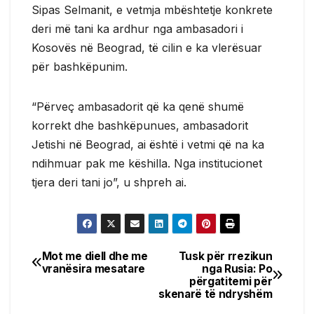
Sipas Selmanit, e vetmja mbështetje konkrete
deri më tani ka ardhur nga ambasadori i
Kosovës në Beograd, të cilin e ka vlerësuar
për bashkëpunim.
“Përveç ambasadorit që ka qenë shumë
korrekt dhe bashkëpunues, ambasadorit
Jetishi në Beograd, ai është i vetmi që na ka
ndihmuar pak me këshilla. Nga institucionet
tjera deri tani jo”, u shpreh ai.
Mot me diell dhe me
Tusk për rrezikun
Post
vranësira mesatare
nga Rusia: Po
përgatitemi për
navigation
skenarë të ndryshëm