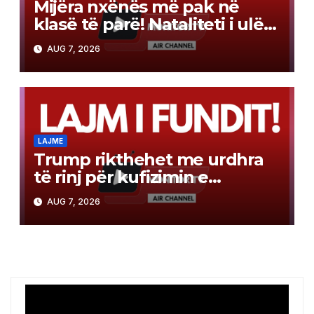
Mijëra nxënës më pak në
klasë të parë! Nataliteti i ulët
apo emigrimi, cila është
AUG 7, 2026
arsyeja?!
LAJME
Trump rikthehet me urdhra
të rinj për kufizimin e
shtetësisë automatike
AUG 7, 2026