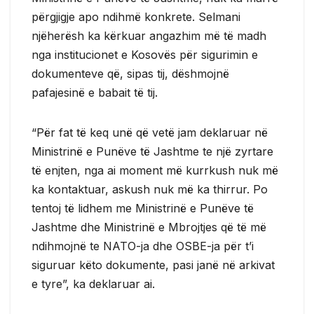
përgjigje apo ndihmë konkrete. Selmani
njëherësh ka kërkuar angazhim më të madh
nga institucionet e Kosovës për sigurimin e
dokumenteve që, sipas tij, dëshmojnë
pafajesinë e babait të tij.
“Për fat të keq unë që vetë jam deklaruar në
Ministrinë e Punëve të Jashtme te një zyrtare
të enjten, nga ai moment më kurrkush nuk më
ka kontaktuar, askush nuk më ka thirrur. Po
tentoj të lidhem me Ministrinë e Punëve të
Jashtme dhe Ministrinë e Mbrojtjes që të më
ndihmojnë te NATO-ja dhe OSBE-ja për t’i
siguruar këto dokumente, pasi janë në arkivat
e tyre”, ka deklaruar ai.