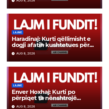
AUG 8, 2026
vjeçar
LAJME
Haradinaj: Kurti qëllimisht e
dogji afatin kushtetues për
konstituimin e Kuvendit
AUG 8, 2026
LAJME
Enver Hoxhaj: Kurti po
përpiqet ta nënshtrojë
opozitën
AUG 8, 2026