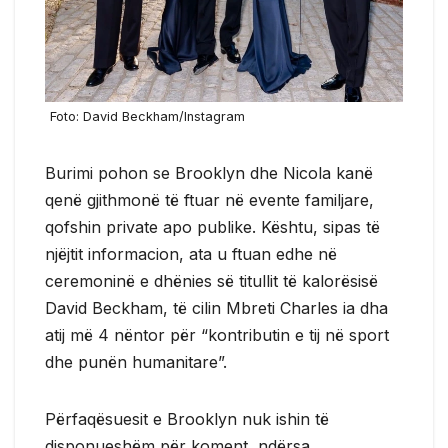
Foto: David Beckham/Instagram
Burimi pohon se Brooklyn dhe Nicola kanë
qenë gjithmonë të ftuar në evente familjare,
qofshin private apo publike. Kështu, sipas të
njëjtit informacion, ata u ftuan edhe në
ceremoninë e dhënies së titullit të kalorësisë
David Beckham, të cilin Mbreti Charles ia dha
atij më 4 nëntor për “kontributin e tij në sport
dhe punën humanitare”.
Përfaqësuesit e Brooklyn nuk ishin të
disponueshëm për koment, ndërsa