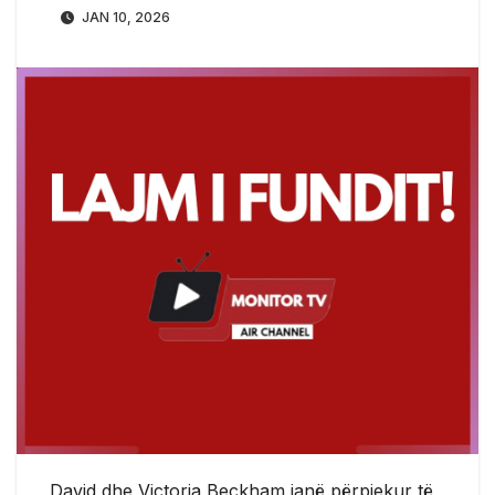
JAN 10, 2026
David dhe Victoria Beckham janë përpjekur të