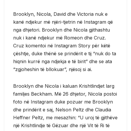
Brooklyn, Nicola, David dhe Victoria nuk e
kanë ndjekur më njëri-tjetrin në Instagram që
nga dhjetori. Brooklyn dhe Nicola gjithashtu
nuk i kanë ndjekur më Romeon dhe Cruz.
Cruz komentoi në Instagram Story për këtë
çështje, duke thënë se prindërit e tij “nuk do ta
hiqnin kurrë nga ndjekja e të birit” dhe se ata
“zgjoheshin të bllokuar”, njësoj si ai.
Brooklyn dhe Nicola i kaluan Krishtlindjet larg
familjes Beckham. Më 26 dhjetor, Nicola postoi
foto në Instagram duke pozuar me Brooklyn
dhe prindërit e saj, Nelson Peltz dhe Claudia
Heffner Peltz, me mesazhin: “U uroj të gjithëve
një Krishtlindje të Gëzuar dhe një Vit të Ri të