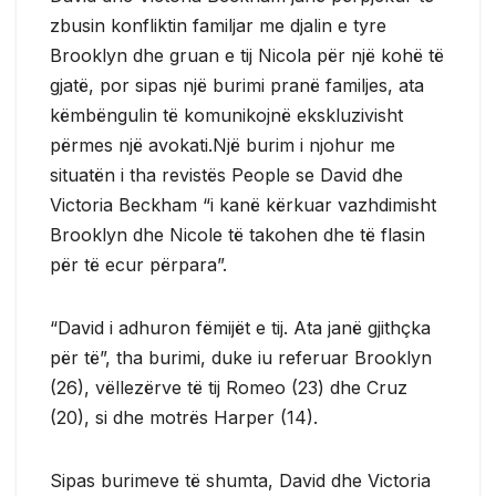
zbusin konfliktin familjar me djalin e tyre
Brooklyn dhe gruan e tij Nicola për një kohë të
gjatë, por sipas një burimi pranë familjes, ata
këmbëngulin të komunikojnë ekskluzivisht
përmes një avokati.Një burim i njohur me
situatën i tha revistës People se David dhe
Victoria Beckham “i kanë kërkuar vazhdimisht
Brooklyn dhe Nicole të takohen dhe të flasin
për të ecur përpara”.
“David i adhuron fëmijët e tij. Ata janë gjithçka
për të”, tha burimi, duke iu referuar Brooklyn
(26), vëllezërve të tij Romeo (23) dhe Cruz
(20), si dhe motrës Harper (14).
Sipas burimeve të shumta, David dhe Victoria