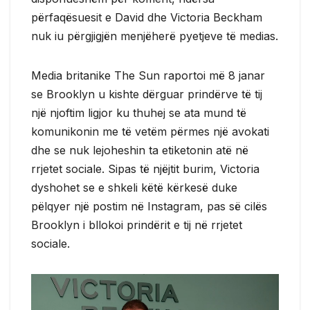
përfaqësuesit e David dhe Victoria Beckham
nuk iu përgjigjën menjëherë pyetjeve të medias.
Media britanike The Sun raportoi më 8 janar
se Brooklyn u kishte dërguar prindërve të tij
një njoftim ligjor ku thuhej se ata mund të
komunikonin me të vetëm përmes një avokati
dhe se nuk lejoheshin ta etiketonin atë në
rrjetet sociale. Sipas të njëjtit burim, Victoria
dyshohet se e shkeli këtë kërkesë duke
pëlqyer një postim në Instagram, pas së cilës
Brooklyn i bllokoi prindërit e tij në rrjetet
sociale.