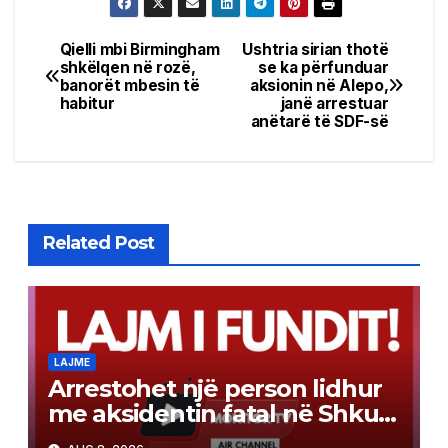
Qielli mbi Birmingham
Ushtria sirian thotë
Post
shkëlqen në rozë,
se ka përfunduar
banorët mbesin të
aksionin në Alepo,
navigation
habitur
janë arrestuar
anëtarë të SDF-së
Related Post
LAJME
Arrestohet një person lidhur
me aksidentin fatal në Shkup,
ku dje humbi jetën një 19-