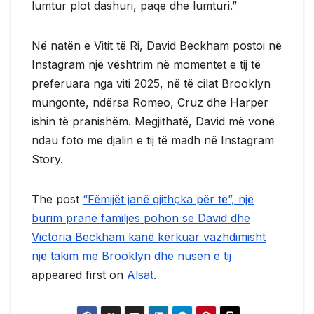
lumtur plot dashuri, paqe dhe lumturi.”
Në natën e Vitit të Ri, David Beckham postoi në
Instagram një vështrim në momentet e tij të
preferuara nga viti 2025, në të cilat Brooklyn
mungonte, ndërsa Romeo, Cruz dhe Harper
ishin të pranishëm. Megjithatë, David më vonë
ndau foto me djalin e tij të madh në Instagram
Story.
The post
“Fëmijët janë gjithçka për të”, një
burim pranë familjes pohon se David dhe
Victoria Beckham kanë kërkuar vazhdimisht
një takim me Brooklyn dhe nusen e tij
appeared first on
Alsat
.