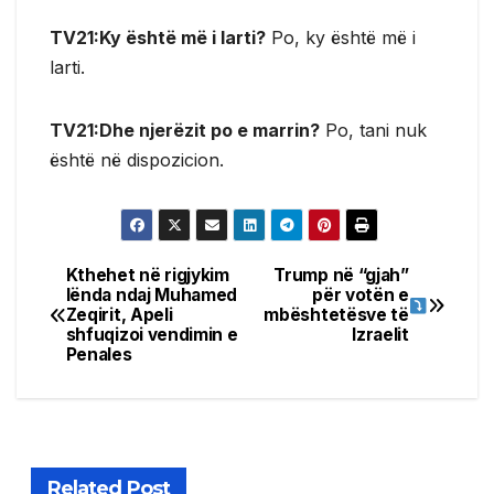
TV21:Ky është më i larti?
Po, ky është më i
larti.
TV21:Dhe njerëzit po e marrin?
Po, tani nuk
është në dispozicion.
Kthehet në rigjykim
Trump në “gjah”
Post
lënda ndaj Muhamed
për votën e
Zeqirit, Apeli
mbështetësve të
navigation
shfuqizoi vendimin e
Izraelit
Penales
Related Post