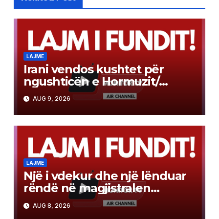
LAJME
Irani vendos kushtet për
ngushticën e Hormuzit/
Kërkon heqjen e sanksioneve
AUG 9, 2026
dhe kompensim nga SHBA-ja
LAJME
Një i vdekur dhe një lënduar
rëndë në magjistralen
Gostivar-Kërçovë
AUG 8, 2026