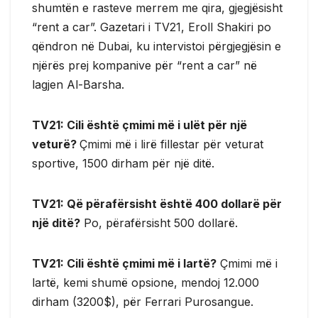
shumtën e rasteve merrem me qira, gjegjësisht
“rent a car”. Gazetari i TV21, Eroll Shakiri po
qëndron në Dubai, ku intervistoi përgjegjësin e
njërës prej kompanive për “rent a car” në
lagjen Al-Barsha.
TV21: Cili është çmimi më i ulët për një
veturë?
Çmimi më i lirë fillestar për veturat
sportive, 1500 dirham për një ditë.
TV21: Që përafërsisht është 400 dollarë për
një ditë?
Po, përafërsisht 500 dollarë.
TV21: Cili është çmimi më i lartë?
Çmimi më i
lartë, kemi shumë opsione, mendoj 12.000
dirham (3200$), për Ferrari Purosangue.