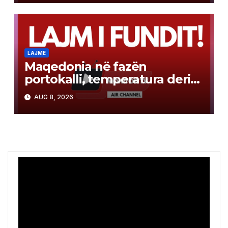
LAJME
Maqedonia në fazën
portokalli, temperatura deri
në 40°C, ISHP me
AUG 8, 2026
rekomandime për mbrojtje
shëndetësore