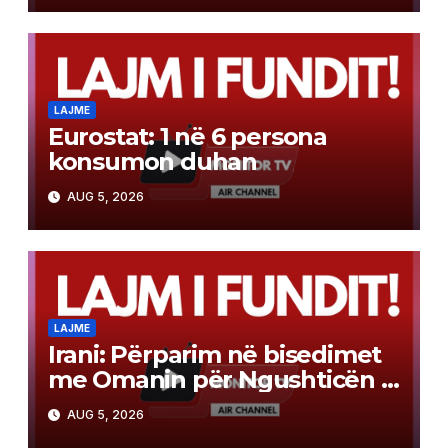
LAJME
Eurostat: 1 në 6 persona
konsumon duhan
AUG 5, 2026
LAJME
Irani: Përparim në bisedimet
me Omanin për Ngushticën e
Hormuzit
AUG 5, 2026