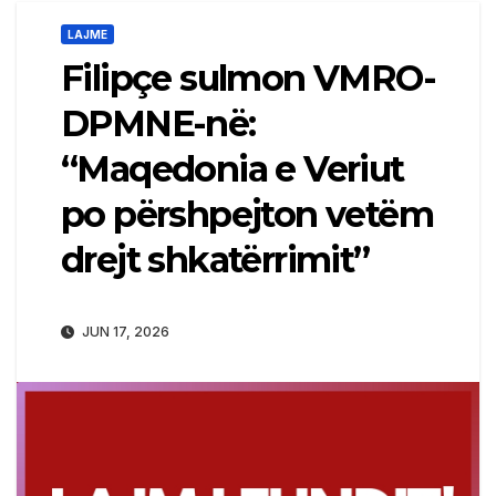
LAJME
Filipçe sulmon VMRO-
DPMNE-në:
“Maqedonia e Veriut
po përshpejton vetëm
drejt shkatërrimit”
JUN 17, 2026