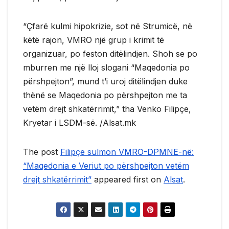
“Çfarë kulmi hipokrizie, sot në Strumicë, në
këtë rajon, VMRO një grup i krimit të
organizuar, po feston ditëlindjen. Shoh se po
mburren me një lloj slogani “Maqedonia po
përshpejton”, mund t’i uroj ditëlindjen duke
thënë se Maqedonia po përshpejton me ta
vetëm drejt shkatërrimit,” tha Venko Filipçe,
Kryetar i LSDM-së. /Alsat.mk
The post
Filipçe sulmon VMRO-DPMNE-në:
“Maqedonia e Veriut po përshpejton vetëm
drejt shkatërrimit”
appeared first on
Alsat
.