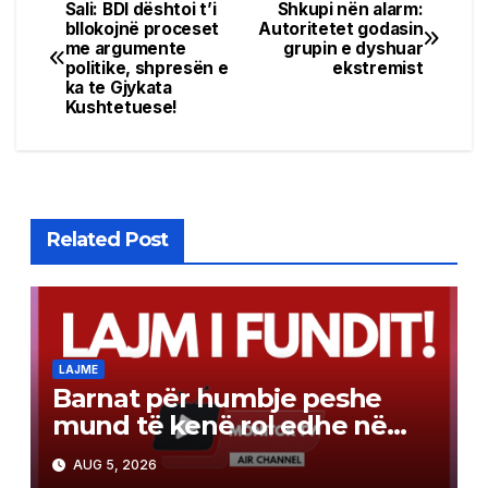
Sali: BDI dështoi t’i
Shkupi nën alarm:
Post
bllokojnë proceset
Autoritetet godasin
me argumente
grupin e dyshuar
navigation
politike, shpresën e
ekstremist
ka te Gjykata
Kushtetuese!
Related Post
LAJME
Barnat për humbje peshe
mund të kenë rol edhe në
luftën kundër kancerit
AUG 5, 2026