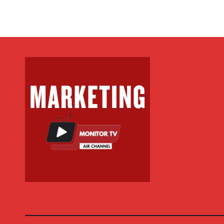
sanksioneve dhe
kompensim nga
SHBA-ja