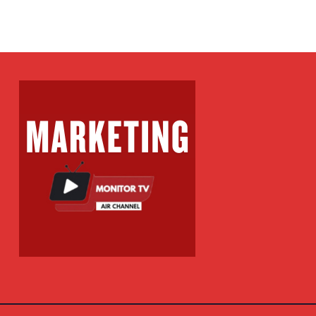
mbrojtje
shëndetësore