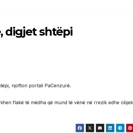
 digjet shtëpi
tëpi, njofton portali PaCenzurë.
ihen flakë të mëdha që mund të vënë në rrezik edhe objek