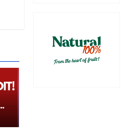
i
e
ër