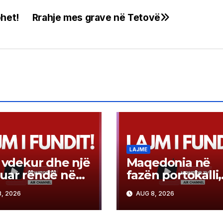
ohet!
Rrahje mes grave në Tetovë
LAJME
i vdekur dhe një
Maqedonia në
uar rëndë në
fazën portokalli,
istralen
temperatura der
, 2026
AUG 8, 2026
ivar-Kërçovë
në 40°C, ISHP m
rekomandime p