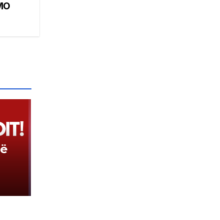
MO
në