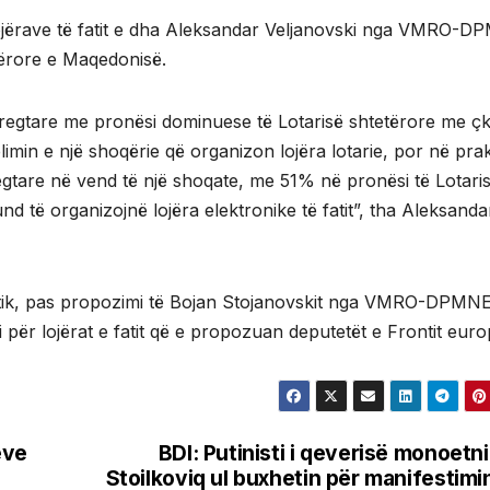
ë lojërave të fatit e dha Aleksandar Veljanovski nga VMRO-D
etërore e Maqedonisë.
regtare me pronësi dominuese të Lotarisë shtetërore me ç
imin e një shoqërie që organizon lojëra lotarie, por në prak
tare në vend të një shoqate, me 51% në pronësi të Lotari
 të organizojnë lojëra elektronike të fatit”, tha Aleksanda
entik, pas propozimi të Bojan Stojanovskit nga VMRO-DPMNE
ji për lojërat e fatit që e propozuan deputetët e Frontit euro
eve
BDI: Putinisti i qeverisë monoetn
Stoilkoviq ul buxhetin për manifestimi