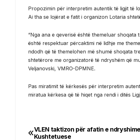
Propozimin për interpretim autentik të ligjit t
Ai tha se lojërat e fatit i organizon Lotaria sht
“Nga ana e qeverisë është themeluar shoqata t
është respektuar përcaktimi në lidhje me themel
ndodh që të themelohen më shumë shoqata treg
shtetërore me organizatorë të ndryshëm që mund
Veljanovski, VMRO-DPMNE.
Pas miratimit të kërkesës për interpretim aut
miratua kërkesa që të hiqet nga rendi i ditës Lig
VLEN taktizon për afatin e ndryshim
Post
Kushtetuese