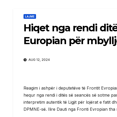
LAJME
Hiqet nga rendi ditë
Europian për mbyllje
AUG 12, 2024
Reagim i ashpër i deputetëve të Frontit Evropian 
hequr nga rendi i ditës së seancës së sotme pa
interpretim autentik të Ligjit për lojërat e fat
DPMNE-së. Ilire Dauti nga Fronti Evropian tha s