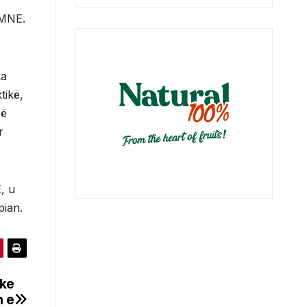
PMNE.
ka
tikë,
së
r
, u
pian.
ike
n e