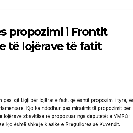
s propozimi i Frontit
 të lojërave të fatit
pasi që Ligji për lojërat e fatit, që është propozimi i tyre, ë
rlamentare. Kjo ka ndodhur pas miratimit të propozimit për
it dhe lojërave zbavitëse të propozuar nga deputetët e VMRO-
e kjo është shkelje klasike e Rregullores së Kuvendit.