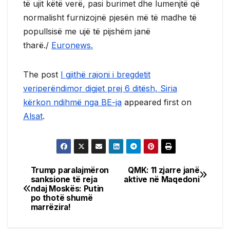
të ujit këtë verë, pasi burimet dhe lumenjtë që
normalisht furnizojnë pjesën më të madhe të
popullsisë me ujë të pijshëm janë
tharë./
Euronews.
The post
I gjithë rajoni i bregdetit
veriperëndimor digjet prej 6 ditësh, Siria
kërkon ndihmë nga BE-ja
appeared first on
Alsat
.
Trump paralajmëron
QMK: 11 zjarre janë
Post
sanksione të reja
aktive në Maqedoni
ndaj Moskës: Putin
navigation
po thotë shumë
marrëzira!