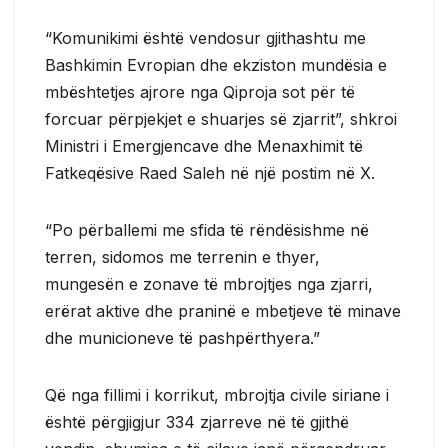
“Komunikimi është vendosur gjithashtu me
Bashkimin Evropian dhe ekziston mundësia e
mbështetjes ajrore nga Qiproja sot për të
forcuar përpjekjet e shuarjes së zjarrit”, shkroi
Ministri i Emergjencave dhe Menaxhimit të
Fatkeqësive Raed Saleh në një postim në X.
“Po përballemi me sfida të rëndësishme në
terren, sidomos me terrenin e thyer,
mungesën e zonave të mbrojtjes nga zjarri,
erërat aktive dhe praninë e mbetjeve të minave
dhe municioneve të pashpërthyera.”
Që nga fillimi i korrikut, mbrojtja civile siriane i
është përgjigjur 334 zjarreve në të gjithë