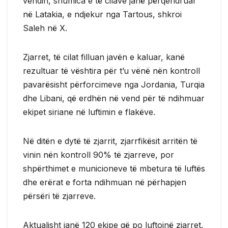
vendin, shumica e të cilave janë përqendruar
në Latakia, e ndjekur nga Tartous, shkroi
Saleh në X.
Zjarret, të cilat filluan javën e kaluar, kanë
rezultuar të vështira për t’u vënë nën kontroll
pavarësisht përforcimeve nga Jordania, Turqia
dhe Libani, që erdhën në vend për të ndihmuar
ekipet siriane në luftimin e flakëve.
Në ditën e dytë të zjarrit, zjarrfikësit arritën të
vinin nën kontroll 90% të zjarreve, por
shpërthimet e municioneve të mbetura të luftës
dhe erërat e forta ndihmuan në përhapjen
përsëri të zjarreve.
Aktualisht janë 120 ekipe që po luftojnë zjarret.