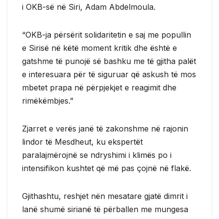
i OKB-së në Siri, Adam Abdelmoula.
“OKB-ja përsërit solidaritetin e saj me popullin
e Sirisë në këtë moment kritik dhe është e
gatshme të punojë së bashku me të gjitha palët
e interesuara për të siguruar që askush të mos
mbetet prapa në përpjekjet e reagimit dhe
rimëkëmbjes.”
Zjarret e verës janë të zakonshme në rajonin
lindor të Mesdheut, ku ekspertët
paralajmërojnë se ndryshimi i klimës po i
intensifikon kushtet që më pas çojnë në flakë.
Gjithashtu, reshjet nën mesatare gjatë dimrit i
lanë shumë sirianë të përballen me mungesa