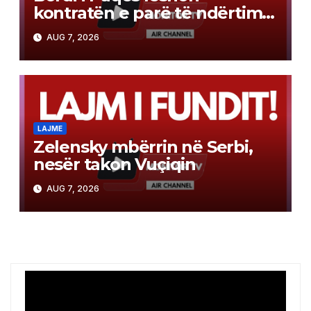
kontratën e parë të ndërtimit
në Gazë
AUG 7, 2026
LAJME
Zelensky mbërrin në Serbi,
nesër takon Vuçiqin
AUG 7, 2026