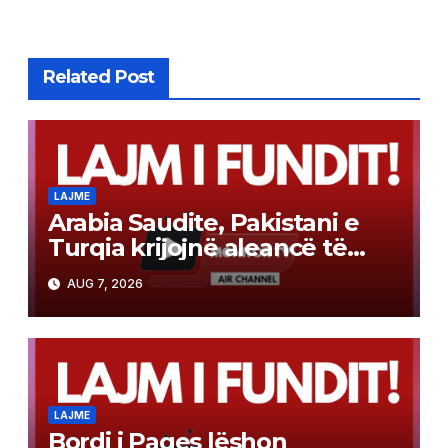
Related Post
LAJME
Arabia Saudite, Pakistani e
Turqia krijojnë aleancë të
përbashkët mbrojtjeje sipas
AUG 7, 2026
modelit të NATO-s
LAJME
Bordi i Paqes lëshon