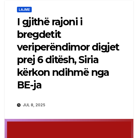
LAJME
I gjithë rajoni i
bregdetit
veriperëndimor digjet
prej 6 ditësh, Siria
kërkon ndihmë nga
BE-ja
JUL 8, 2025