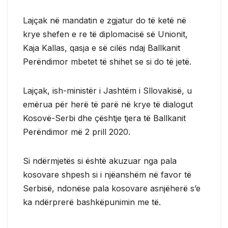
Lajçak në mandatin e zgjatur do të ketë në
krye shefen e re të diplomacisë së Unionit,
Kaja Kallas, qasja e së cilës ndaj Ballkanit
Perëndimor mbetet të shihet se si do të jetë.
Lajçak, ish-ministër i Jashtëm i Sllovakisë, u
emërua për herë të parë në krye të dialogut
Kosovë-Serbi dhe çështje tjera të Ballkanit
Perëndimor më 2 prill 2020.
Si ndërmjetës si është akuzuar nga pala
kosovare shpesh si i njëanshëm në favor të
Serbisë, ndonëse pala kosovare asnjëherë s’e
ka ndërprerë bashkëpunimin me të.