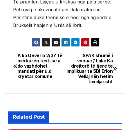
Të premten Lajçak u kritikua nga pala serbe.
Petkoviq e akuzoi atë për deklaratën në
Prishtinë duke thënë se e hoqi nga agjenda e
Brukselit hapjen e Urës së Ibrit.
A ka Qeveria 2/3? Të
‘SPAK shumë i
Post
mërkurën testi se a
vonuar’/ Lala: Ka
do vazhdohet
drejtorë të tjerë të
navigation
mandati për u.d
implikuar te 5D! Erion
kryetar komune
Veliaj nën hetim
familjarisht
Related Post