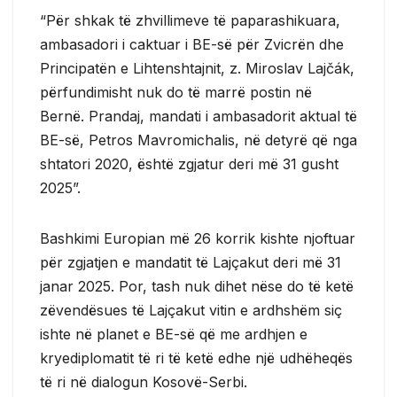
“Për shkak të zhvillimeve të paparashikuara,
ambasadori i caktuar i BE-së për Zvicrën dhe
Principatën e Lihtenshtajnit, z. Miroslav Lajčák,
përfundimisht nuk do të marrë postin në
Bernë. Prandaj, mandati i ambasadorit aktual të
BE-së, Petros Mavromichalis, në detyrë që nga
shtatori 2020, është zgjatur deri më 31 gusht
2025”.
Bashkimi Europian më 26 korrik kishte njoftuar
për zgjatjen e mandatit të Lajçakut deri më 31
janar 2025. Por, tash nuk dihet nëse do të ketë
zëvendësues të Lajçakut vitin e ardhshëm siç
ishte në planet e BE-së që me ardhjen e
kryediplomatit të ri të ketë edhe një udhëheqës
të ri në dialogun Kosovë-Serbi.