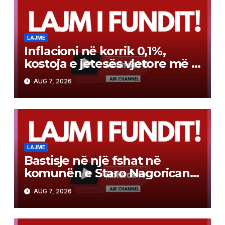
LAJME
Inflacioni në korrik 0,1%,
kostoja e jetesës vjetore më e
lartë për 2,3%
AUG 7, 2026
LAJME
Bastisje në një fshat në
komunën e Staro Nagoricane,
u gjetën armë, u arrestua një
AUG 7, 2026
77-vjeçar