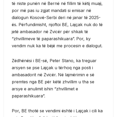
të niste punën në Bernë në fillim të këtij muaji,
por më pas iu zgjat mandati si emisar në
dialogun Kosovë-Serbi deri në janar të 2025-
ës. Përfundimisht, njoftoi BE, Lajçak nuk do të
jetë ambasador në Zvicër për shkak të
“zhvillimeve të paparashikuara”. Por, ky
vendim nuk ka të bëjë me procesin e dialogut.
Zëdhënësi i BE-së, Peter Stano, ka treguar
arsyen se pse Lajçak u tërhoq nga posti i
ambasadorit në Zvicër. Në lajmërimin e së
premtes nga BE për këtë zhvillim u tha se
arsye e anulimit ishin “zhvillimet e
paparashikuara”.
Por, BE thotë se vendimi është i Lajçak i cili ka