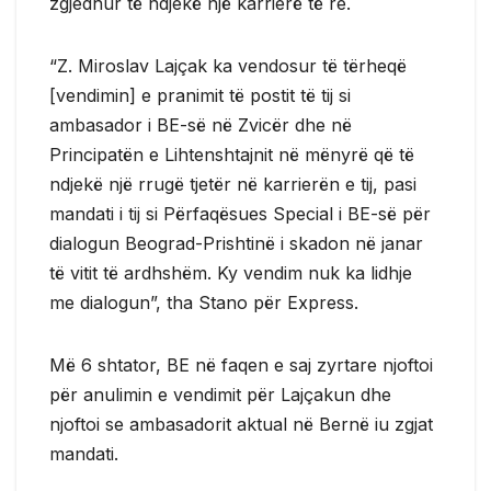
zgjedhur të ndjekë një karrierë të re.
“Z. Miroslav Lajçak ka vendosur të tërheqë
[vendimin] e pranimit të postit të tij si
ambasador i BE-së në Zvicër dhe në
Principatën e Lihtenshtajnit në mënyrë që të
ndjekë një rrugë tjetër në karrierën e tij, pasi
mandati i tij si Përfaqësues Special i BE-së për
dialogun Beograd-Prishtinë i skadon në janar
të vitit të ardhshëm. Ky vendim nuk ka lidhje
me dialogun”, tha Stano për Express.
Më 6 shtator, BE në faqen e saj zyrtare njoftoi
për anulimin e vendimit për Lajçakun dhe
njoftoi se ambasadorit aktual në Bernë iu zgjat
mandati.