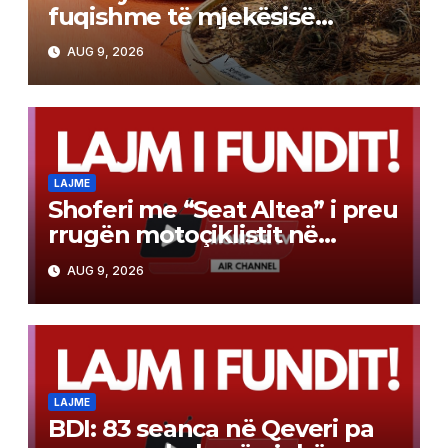
fuqishme të mjekësisë
tradicionale
AUG 9, 2026
LAJME
Shoferi me “Seat Altea” i preu
rrugën motoçiklistit në
Radishan, ai për të shmangur
AUG 9, 2026
përplasjen goditi një
automjet tjetër – humbi jetën
19-vjeçari
LAJME
BDI: 83 seanca në Qeveri pa