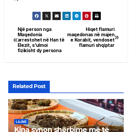
Një person nga
Hiqet flamuri
Post
Maqedonia
maqedonas në majen
arrestohet në Han të
e Korabit, vendoset
navigation
Elezit, s’ulmoi
flamuri shqiptar
fizikisht dy persona
Related Post
LAJME
Kina synon shërbime më të