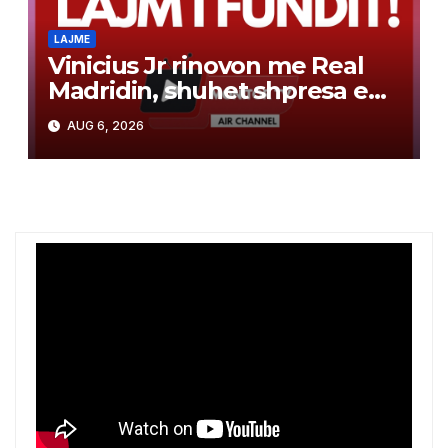
LAJME
Vinicius Jr rinovon me Real
Madridin, shuhet shpresa e
Arsenalit për transferimin e
AUG 6, 2026
brazilianit