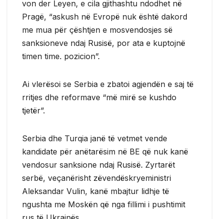
von der Leyen, e cila gjithashtu ndodhet në
Pragë, “askush në Evropë nuk është dakord
me mua për çështjen e mosvendosjes së
sanksioneve ndaj Rusisë, por ata e kuptojnë
timen time. pozicion”.
Ai vlerësoi se Serbia e zbatoi agjendën e saj të
rritjes dhe reformave “më mirë se kushdo
tjetër”.
Serbia dhe Turqia janë të vetmet vende
kandidate për anëtarësim në BE që nuk kanë
vendosur sanksione ndaj Rusisë. Zyrtarët
serbë, veçanërisht zëvendëskryeministri
Aleksandar Vulin, kanë mbajtur lidhje të
ngushta me Moskën që nga fillimi i pushtimit
rus të Ukrainës.