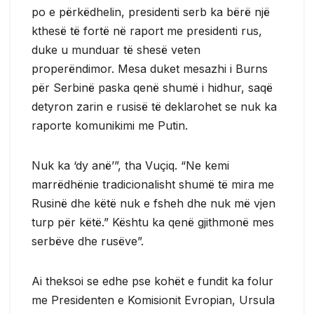
po e përkëdhelin, presidenti serb ka bërë një
kthesë të fortë në raport me presidenti rus,
duke u munduar të shesë veten
properëndimor. Mesa duket mesazhi i Burns
për Serbinë paska qenë shumë i hidhur, saqë
detyron zarin e rusisë të deklarohet se nuk ka
raporte komunikimi me Putin.
Nuk ka ‘dy anë’”, tha Vuçiq. “Ne kemi
marrëdhënie tradicionalisht shumë të mira me
Rusinë dhe këtë nuk e fsheh dhe nuk më vjen
turp për këtë.” Kështu ka qenë gjithmonë mes
serbëve dhe rusëve”.
Ai theksoi se edhe pse kohët e fundit ka folur
me Presidenten e Komisionit Evropian, Ursula