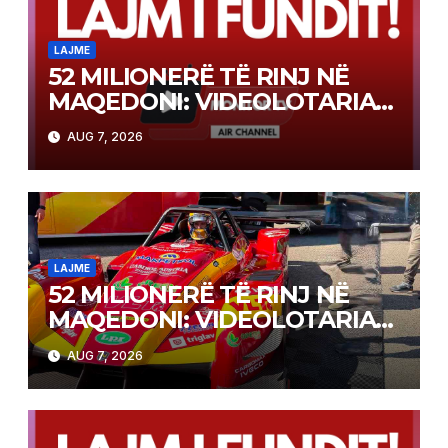
LAJME
52 MILIONERË TË RINJ NË
MAQEDONI: VIDEOLOTARIA
KASINOS AUSTRIA PAGOI MBI
AUG 7, 2026
2 MILIONË EURO PËR FITIME
NË FITIME XHEKPOT VLT
LAJME
52 MILIONERË TË RINJ NË
MAQEDONI: VIDEOLOTARIA
KASINOS AUSTRIA PAGOI MBI
AUG 7, 2026
2 MILIONË EURO PËR FITIME
NË FITIME XHEKPOT VLT