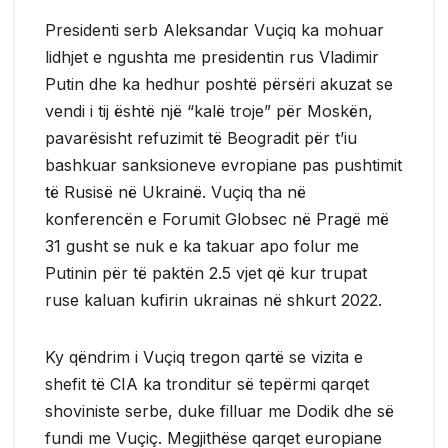
Presidenti serb Aleksandar Vuçiq ka mohuar
lidhjet e ngushta me presidentin rus Vladimir
Putin dhe ka hedhur poshtë përsëri akuzat se
vendi i tij është një “kalë troje” për Moskën,
pavarësisht refuzimit të Beogradit për t’iu
bashkuar sanksioneve evropiane pas pushtimit
të Rusisë në Ukrainë. Vuçiq tha në
konferencën e Forumit Globsec në Pragë më
31 gusht se nuk e ka takuar apo folur me
Putinin për të paktën 2.5 vjet që kur trupat
ruse kaluan kufirin ukrainas në shkurt 2022.
Ky qëndrim i Vuçiq tregon qartë se vizita e
shefit të CIA ka tronditur së tepërmi qarqet
shoviniste serbe, duke filluar me Dodik dhe së
fundi me Vuçiç. Megjithëse qarqet europiane