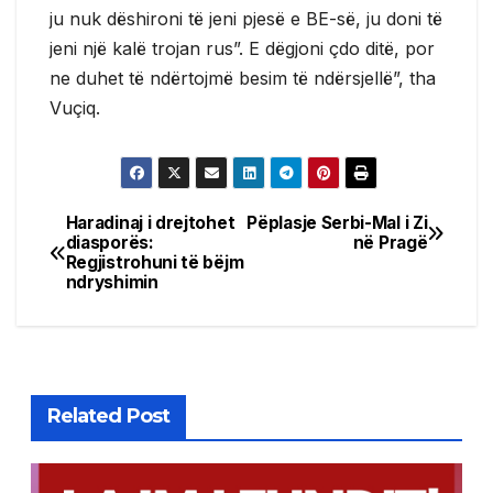
ju nuk dëshironi të jeni pjesë e BE-së, ju doni të
jeni një kalë trojan rus”. E dëgjoni çdo ditë, por
ne duhet të ndërtojmë besim të ndërsjellë”, tha
Vuçiq.
Haradinaj i drejtohet
Pëplasje Serbi-Mal i Zi
Post
diasporës:
në Pragë
Regjistrohuni të bëjm
navigation
ndryshimin
Related Post