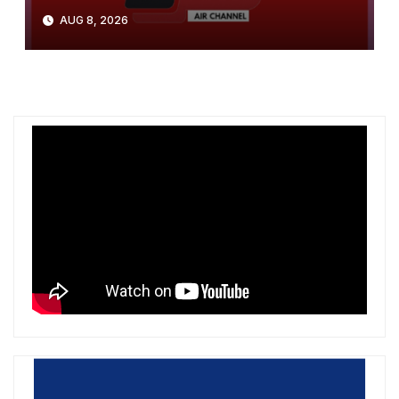
pranë gazsjellësit trans-
AUG 8, 2026
ballkanik, autoritetet hetojnë