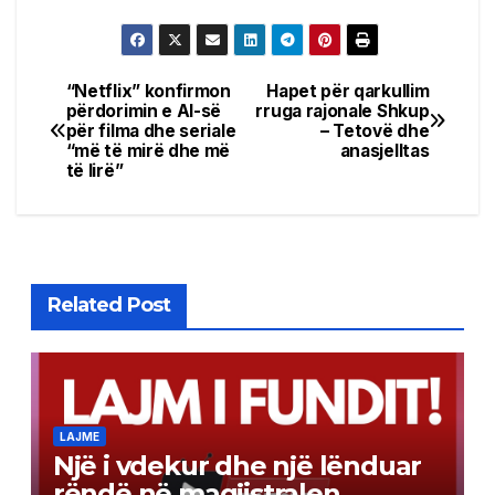
“Netflix” konfirmon
Hapet për qarkullim
Post
përdorimin e AI-së
rruga rajonale Shkup
për filma dhe seriale
– Tetovë dhe
navigation
“më të mirë dhe më
anasjelltas
të lirë”
Related Post
LAJME
Një i vdekur dhe një lënduar
rëndë në magjistralen