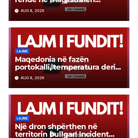
Gostivar-Kërçovë
AUG 8, 2026
LAJME
Maqedonia në fazën
portokalli, temperatura deri
në 40°C, ISHP me
AUG 8, 2026
rekomandime për mbrojtje
shëndetësore
LAJME
Një dron shpërthen në
territorin bullgar! Incident