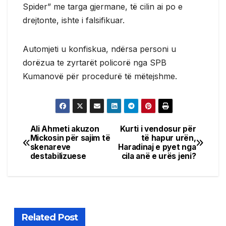
Spider” me targa gjermane, të cilin ai po e
drejtonte, ishte i falsifikuar.
Automjeti u konfiskua, ndërsa personi u
dorëzua te zyrtarët policorë nga SPB
Kumanovë për procedurë të mëtejshme.
Ali Ahmeti akuzon
Kurti i vendosur për
Post
Mickosin për sajim të
të hapur urën,
skenareve
Haradinaj e pyet nga
navigation
destabilizuese
cila anë e urës jeni?
Related Post