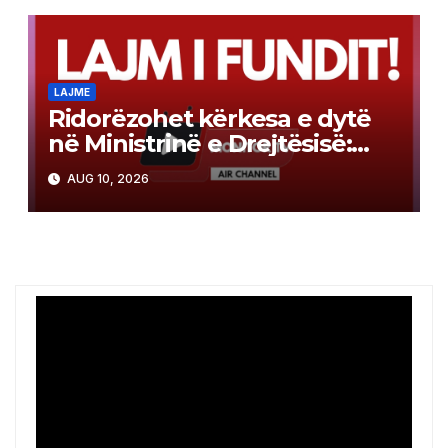
LAJME
Ridorëzohet kërkesa e dytë
në Ministrinë e Drejtësisë:
Provimet profesionale të
AUG 10, 2026
jepen edhe në gjuhën shqipe