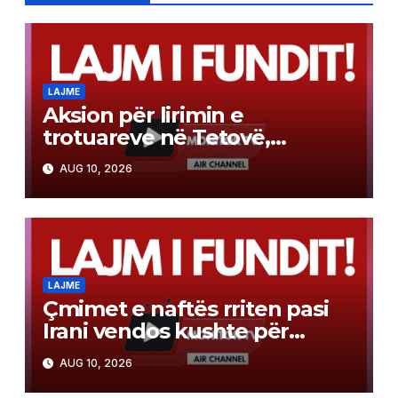
LAJME
Aksion për lirimin e
trotuareve në Tetovë,
Inspektorati dhe bizneset
AUG 10, 2026
largojnë mallrat
LAJME
Çmimet e naftës rriten pasi
Irani vendos kushte për
rihapjen e Ngushticës së
AUG 10, 2026
Hormuzit