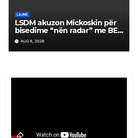
LAJME
LSDM akuzon Mickoskin për
bisedime “nën radar” me BE-
në
AUG 6, 2026