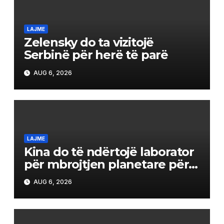
LAJME
Zelensky do ta vizitojë
Serbinë për herë të parë
AUG 6, 2026
LAJME
Kina do të ndërtojë laborator
për mbrojtjen planetare për
misionin e kthimit të
AUG 6, 2026
mostrave në Mars