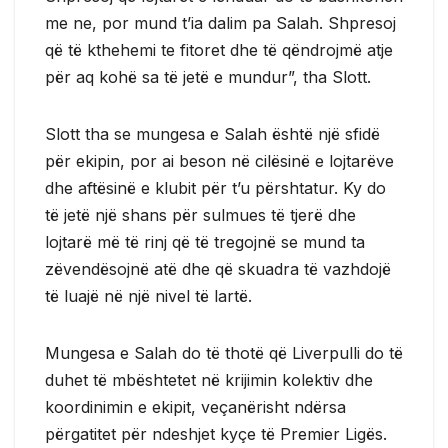
me ne, por mund t’ia dalim pa Salah. Shpresoj
që të kthehemi te fitoret dhe të qëndrojmë atje
për aq kohë sa të jetë e mundur”, tha Slott.
Slott tha se mungesa e Salah është një sfidë
për ekipin, por ai beson në cilësinë e lojtarëve
dhe aftësinë e klubit për t’u përshtatur. Ky do
të jetë një shans për sulmues të tjerë dhe
lojtarë më të rinj që të tregojnë se mund ta
zëvendësojnë atë dhe që skuadra të vazhdojë
të luajë në një nivel të lartë.
Mungesa e Salah do të thotë që Liverpulli do të
duhet të mbështetet në krijimin kolektiv dhe
koordinimin e ekipit, veçanërisht ndërsa
përgatitet për ndeshjet kyçe të Premier Ligës.