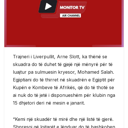
Trajneri i Liverpullit, Arne Slott, ka thënë se
skuadra do të duhet të gjejë një mënyrë për të
luajtur pa sulmuesin kryesor, Mohamed Salah.
Egjiptiani do të thirret në skuadrën e Egjiptit për
Kupën e Kombeve të Afrikës, që do të thotë se
ai nuk do të jetë i disponueshëm për klubin nga
15 dhjetori deri në mesin e janarit.
“Kemi një skuadër të mirë dhe një listë të gjerë.
Shpresoj që lojtarët e lënduar do të bashkohen