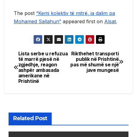
The post
“Kemi kolektiv të mitrë, ia dalim pa
Mohamed Sallahun”
appeared first on
Alsat
.
Lista serbe u refuzua
Rikthehet transporti
Post
të marrë pjesë në
publik në Prishtinë
zgjedhje, reagon
pas më shumë se një
navigation
ashpër ambasada
jave mungesë
amerikane në
Prishtinë
Related Post