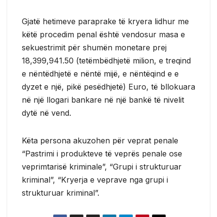
Gjatë hetimeve paraprake të kryera lidhur me
këtë procedim penal është vendosur masa e
sekuestrimit për shumën monetare prej
18,399,941.50 (tetëmbëdhjetë milion, e treqind
e nëntëdhjetë e nëntë mijë, e nëntëqind e e
dyzet e një, pikë pesëdhjetë) Euro, të bllokuara
në një llogari bankare në një bankë të nivelit
dytë në vend.
Këta persona akuzohen për veprat penale
“Pastrimi i produkteve të veprës penale ose
veprimtarisë kriminale”, “Grupi i strukturuar
kriminal”, “Kryerja e veprave nga grupi i
strukturuar kriminal”.