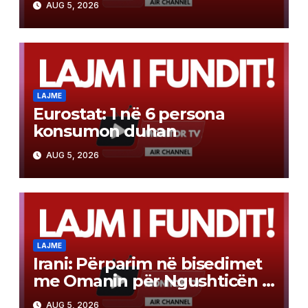
AUG 5, 2026
LAJME
Eurostat: 1 në 6 persona
konsumon duhan
AUG 5, 2026
LAJME
Irani: Përparim në bisedimet
me Omanin për Ngushticën e
Hormuzit
AUG 5, 2026