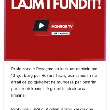
Prokuroria e Posaçme ka kërkuar dënimin me
13 vjet burg për Rezart Taçin, biznesmenin në
arrati që po gjykohet në mungesë për pastrim
parash në kuadër të grupit të strukturuar
kriminal.
Prokurori i SPAK, Klodian Braho kërkoi dhe