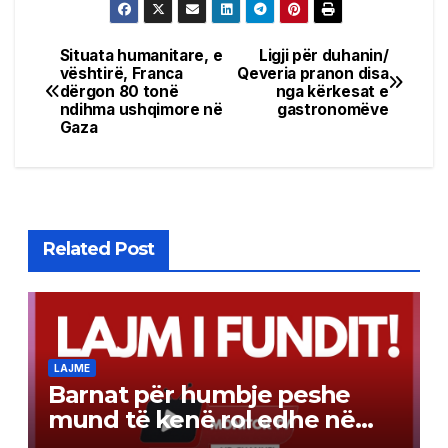
Situata humanitare, e
Ligji për duhanin/
Post
vështirë, Franca
Qeveria pranon disa
dërgon 80 tonë
nga kërkesat e
navigation
ndihma ushqimore në
gastronomëve
Gaza
Related Post
LAJME
Barnat për humbje peshe
mund të kenë rol edhe në
luftën kundër kancerit