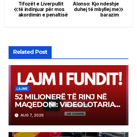
Tifozët e Liverpullit
Alonso: Kjo ndeshje
Post
të indinjuar për mos
duhej të mbyllej me
akordimin e penaltisë
barazim
navigation
Related Post
LAJME
52 MILIONERË TË RINJ NË
MAQEDONI: VIDEOLOTARIA
KASINOS AUSTRIA PAGOI MBI
AUG 7, 2026
2 MILIONË EURO PËR FITIME
NË FITIME XHEKPOT VLT