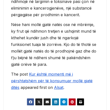
ndihmojë në largimin e toksinave pasi çon në
eliminimin e kancerogjenëve, një substancë
përgjegjëse për prodhimin e kancerit.
Nëse hani mollë gjatë natës ose në mbrëmje,
ky frut që ndihmon tretjen e ushqimit mund të
kthehet kundër jush dhe të ngarkojë
funksionet tuaja të zorrëve. Kjo do të thotë se
mollët gjatë natës do të prodhojnë gaz dhe do
t’ju bëjnë të ndiheni shumë të pakëndshëm
gjatë orëve të para.
The post
Kur është momenti më i
përshtatshëm për të konsumuar mollë gjatë
ditës
appeared first on
Alsat
.