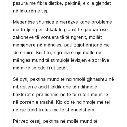
pasura me fibra dietike, pektinë, e cila gjendet
në lëkurën e saj.
Meqenëse shumica e njerëzve kanë probleme
me tretjen për shkak të gjumit të gabuar ose
zakoneve të vonuara të të ngrënit, mollët
menjëherë në mëngjes, pasi zgjoheni janë një
ide e mirë. Kështu, ngrënia e një mollë në
mëngjes mund të stimulojë lëvizjen e zorrëve
më mirë se çdo frut tjetër.
Së dyti, pektina mund të ndihmojë gjithashtu në
mbrojtjen e acidit laktik dhe të ndihmojë
bakteret e pranishme në të të rriten më mirë
në zorrën e trashë. Kjo do të ndihmojë më tej
në një trakt tretës më të shëndetshëm.
Përveç kësaj, pektina në mollë mund të