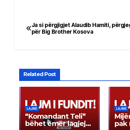
Ja si përgjigjet Alaudib Hamiti, përgje
Post
për Big Brother Kosova
navigation
Related Post
LAJME
LAJME
“Komandant Teli”
Mijë
bëhet emër lagjeje
pak 