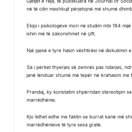
Gjetjet e reja, të publikuara në Journal of Socia
në të cilin meshkujt përjetojnë më shumë dhim
Ekipi i psikologëve mori në studim mbi 184 mij
ishin më të zakonshmet në çift.
Një pjesë e tyre hasin vështirësi në diskutimin
Sa i përket thyerjes së zemrës pas ndarjes, ndr
janë lënduar shumë më tepër në krahasim me 
Prandaj, ky konstatim shpërndan stereotipin se
marrëdhënie.
Kjo lidhet edhe me faktin se burrat kanë më sh
marrëdhënieve të tyre sesa gratë.