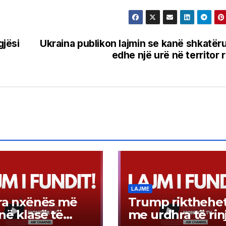
gjësi
Ukraina publikon lajmin se kanë shkatër
edhe një urë në territor 
LAJME
ra nxënës më
Trump rikthehe
në klasë të
me urdhra të rin