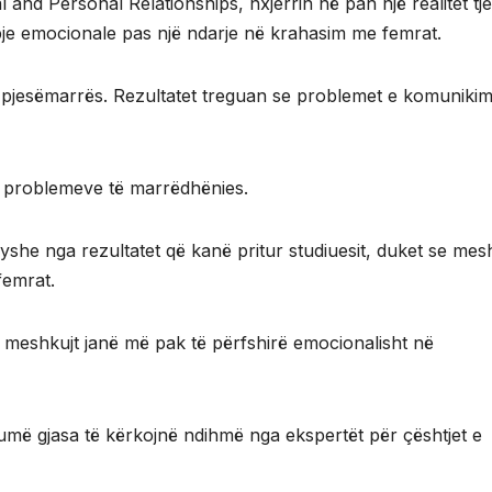
l and Personal Relationships, nxjerrin në pah një realitet tje
bje emocionale pas një ndarje në krahasim me femrat.
ë pjesëmarrës. Rezultatet treguan se problemet e komunikim
 e problemeve të marrëdhënies.
yshe nga rezultatet që kanë pritur studiuesit, duket se mes
femrat.
 meshkujt janë më pak të përfshirë emocionalisht në
umë gjasa të kërkojnë ndihmë nga ekspertët për çështjet e