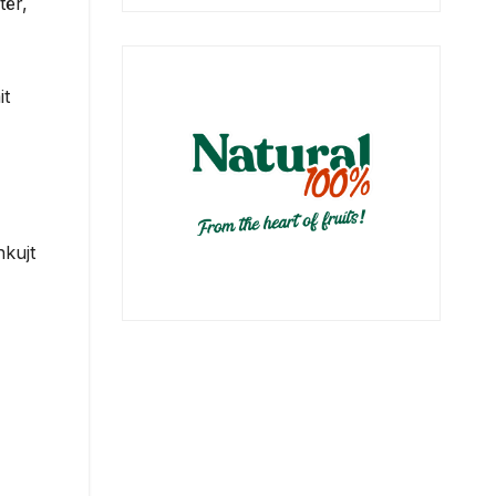
tër,
it
hkujt