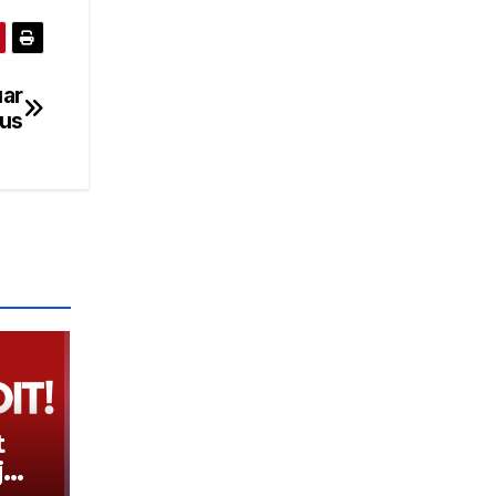
uar
rus
t
j