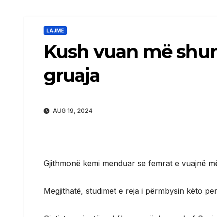
LAJME
Kush vuan më shum
gruaja
AUG 19, 2024
Gjithmonë kemi menduar se femrat e vuajnë më
Megjithatë, studimet e reja i përmbysin këto pe