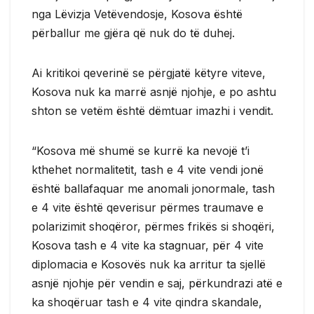
nga Lëvizja Vetëvendosje, Kosova është
përballur me gjëra që nuk do të duhej.
Ai kritikoi qeverinë se përgjatë këtyre viteve,
Kosova nuk ka marrë asnjë njohje, e po ashtu
shton se vetëm është dëmtuar imazhi i vendit.
“Kosova më shumë se kurrë ka nevojë t’i
kthehet normalitetit, tash e 4 vite vendi jonë
është ballafaquar me anomali jonormale, tash
e 4 vite është qeverisur përmes traumave e
polarizimit shoqëror, përmes frikës si shoqëri,
Kosova tash e 4 vite ka stagnuar, për 4 vite
diplomacia e Kosovës nuk ka arritur ta sjellë
asnjë njohje për vendin e saj, përkundrazi atë e
ka shoqëruar tash e 4 vite qindra skandale,