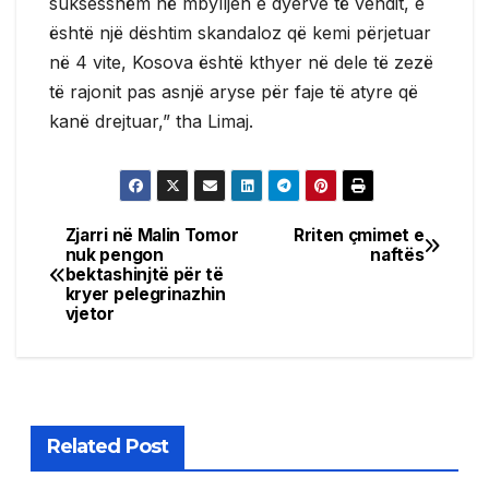
suksesshëm në mbylljen e dyerve të vendit, e
është një dështim skandaloz që kemi përjetuar
në 4 vite, Kosova është kthyer në dele të zezë
të rajonit pas asnjë aryse për faje të atyre që
kanë drejtuar,” tha Limaj.
Zjarri në Malin Tomor
Rriten çmimet e
Post
nuk pengon
naftës
bektashinjtë për të
navigation
kryer pelegrinazhin
vjetor
Related Post