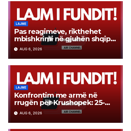
LAJME
Pas reagimeve, rikthehet
mbishkrimi në gjuhën shqipe
në tabelën kufitare
AUG 6, 2026
LAJME
Konfrontim me armë në
rrugën për Krushopek: 25-
vjeçari denoncon se u sulmua
AUG 6, 2026
me tytën e pistoletës