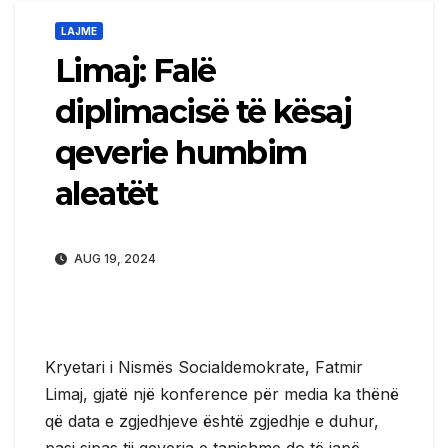
LAJME
Limaj: Falë
diplimacisë të kësaj
qeverie humbim
aleatët
AUG 19, 2024
Kryetari i Nismës Socialdemokrate, Fatmir
Limaj, gjatë një konference për media ka thënë
që data e zgjedhjeve është zgjedhje e duhur,
pasi sipas tij qeveria e tanishme do të japë