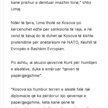
kanë prishur e dëmtuar imazhin tonë,” shtoi
Limaj.
Ndër të tjera, Lima thotë se Kosova po
kërcënohet edhe për sanksione të reja, e në
vend të kësaj do të duhet që Kosova të kishte
pretendime për anëtarësim në NATO, Këshill të
Evropës e Bashkim Evropian.
Po ashtu, ai akuzoi qeverinë Kurti për humbjen
e aleatëve, duke e emëruar “qeveri të
papërgjegjshme”.
“Kosova ka humbur terren e aleatë falë një
diplomacie që ka përdorur kjo qeverisje e
papërgjegjshme, këta kanë qenë të