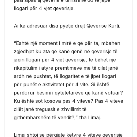
llogari për 4 vjet qeverisje.
Ai ka adresuar disa pyetje drejt Qeverisë Kurti.
“Është një moment i mirë e që për ta, mbahen
zgjedhjet ku ata që kanë qenë në qeverisje të
japin llogari për 4 vjet qeverisje, të bëhet një
rikapitulim i atyre premtimeve me të cilat janë
ardh në pushtet, të llogaritet e të jipet llogari
për punët e aktivitetet për 4 vite. Si është
përdorur besimi i qytetetarëve që kanë votuar?
Ku është sot kosova pas 4 viteve? Pas 4 viteve
cilët janë treguesit e zhvillimit të
gjithëmbarshëm të vendit?,” tha Limaj.
Limaj shtoi se përgjatë këtyre 4 viteve qeverisje