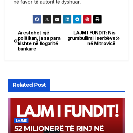
në favor të autorit të dyshuar.
Arestohet një
LAJM I FUNDIT: Nis
Post
politikan, ja sa para
grumbullimi i serbëve
kishte në llogaritë
në Mitrovicë
navigation
bankare
Related Post
LAJME
52 MILIONERË TË RINJ NË