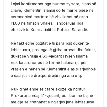
Lajmi konfirmohet nga burime zyrtare, sipas së
cilave, Klementin Islamaj do të marrë pjesë në
ceremoninë mortore që zhvillohet në orën
11.00 në fshatin Shalës, i shoqëruar nga
efektivë të Komisariatit të Policisë Sarandë.
Në fakt edhe pozitat e tij para ligjit duken të
lehtësuara, pasi nga të gjitha provat dhe faktet,
duket se vrasja e 69-vjecarit Hysen Islamaj
nuk ka ardhur as në formë hakmarrje për
vrasjen e nënën së Klementinit e as si rrjedhojë
e dashjes së drejtpërdrejtë nga ana e tij.
Nuk dihet ende se cfarë akuze ka ngritur
Prokuroria ndaj 41-vjecarit, por burime bëjnë
me dije se rrethanat e ngjarjes janë lehtësuese