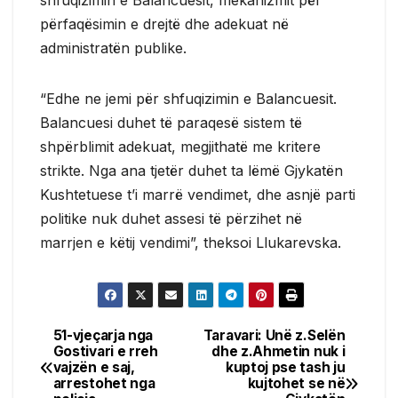
përfaqësimin e drejtë dhe adekuat në
administratën publike.
“Edhe ne jemi për shfuqizimin e Balancuesit.
Balancuesi duhet të paraqesë sistem të
shpërblimit adekuat, megjithatë me kritere
strikte. Nga ana tjetër duhet ta lëmë Gjykatën
Kushtetuese t’i marrë vendimet, dhe asnjë parti
politike nuk duhet assesi të përzihet në
marrjen e këtij vendimi”, theksoi Llukarevska.
51-vjeçarja nga
Taravari: Unë z.Selën
Post
Gostivari e rreh
dhe z.Ahmetin nuk i
vajzën e saj,
kuptoj pse tash ju
navigation
arrestohet nga
kujtohet se në