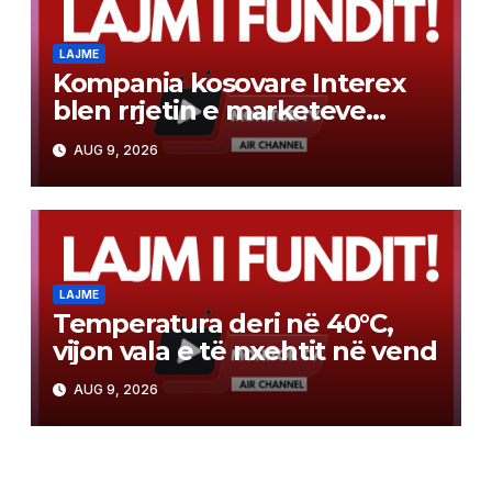
LAJME
Kompania kosovare Interex
blen rrjetin e marketeve
Tinex në Maqedoni
AUG 9, 2026
LAJME
Temperatura deri në 40°C,
vijon vala e të nxehtit në vend
AUG 9, 2026