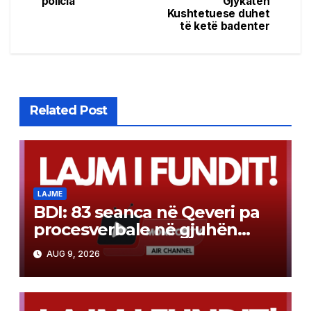
policia
Gjykatën
Kushtetuese duhet
të ketë badenter
Related Post
LAJME
BDI: 83 seanca në Qeveri pa
procesverbale në gjuhën
shqipe
AUG 9, 2026