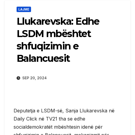
LAJME
Llukarevska: Edhe
LSDM mbështet
shfuqizimin e
Balancuesit
SEP 20, 2024
Deputetja e LSDM-së, Sanja Llukarevska në
Daily Click në TV21 tha se edhe
socialdemokratët mbështesin idenë për
shfuqizimin e Balancuesit, mekanizmit për