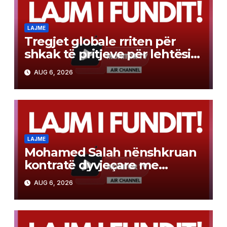
LAJME
Tregjet globale rriten për
shkak të pritjeve për lehtësim
të politikës monetare
AUG 6, 2026
LAJME
Mohamed Salah nënshkruan
kontratë dyvjeçare me
Trabzonsporin
AUG 6, 2026