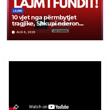
LAJME
10 vjet nga përmbytjet
tragjike, Shkupi nderon
viktimat
AUG 6, 2026