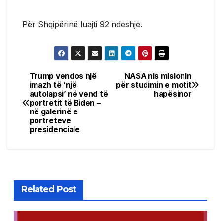
Për Shqipërinë luajti 92 ndeshje.
Trump vendos një
NASA nis misionin
Post
imazh të ‘një
për studimin e motit
autolapsi’ në vend të
hapësinor
navigation
portretit të Biden –
në galerinë e
portreteve
presidenciale
Related Post