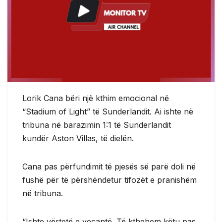
Lorik Cana bëri një kthim emocional në
“Stadium of Light” të Sunderlandit. Ai ishte në
tribuna në barazimin 1:1 të Sunderlandit
kundër Aston Villas, të dielën.
Cana pas përfundimit të pjesës së parë doli në
fushë për të përshëndetur tifozët e pranishëm
në tribuna.
“Ishte vërtetë e veçantë. Të kthehem këtu pas