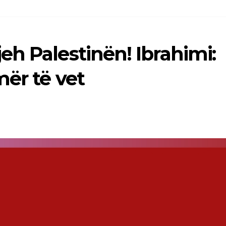
h Palestinën! Ibrahimi:
ër të vet