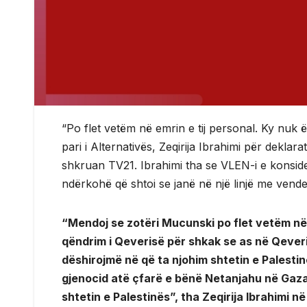
“Po flet vetëm në emrin e tij personal. Ky nuk 
pari i Alternativës, Zeqirija Ibrahimi për dekla
shkruan TV21. Ibrahimi tha se VLEN-i e konsider
ndërkohë që shtoi se janë në një linjë me vende
“Mendoj se zotëri Mucunski po flet vetëm në 
qëndrim i Qeverisë për shkak se as në Qeveri
dëshirojmë në që ta njohim shtetin e Palestin
gjenocid atë çfarë e bënë Netanjahu në Gaza
shtetin e Palestinës”, tha Zeqirija Ibrahimi në