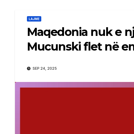
LAJME
Maqedonia nuk e nje
Mucunski flet në em
SEP 24, 2025