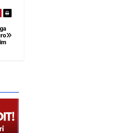
nga
uro
im
i