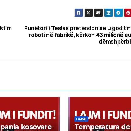
ektim
Punëtori i Teslas pretendon se u godit 
roboti në fabrikë, kërkon 43 milionë e
dëmshpërbl
LAJME
pania kosovare
Temperatura der