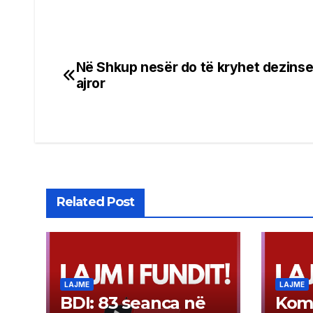
Në Shkup nesër do të kryhet dezins
Post
ajror
navigation
Related Post
LAJME
LAJME
BDI: 83 seanca në
Kom