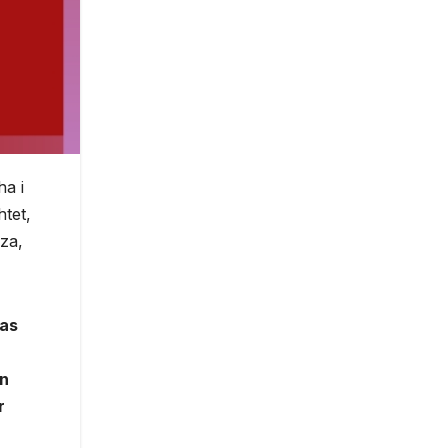
ha i
htet,
aza,
 as
on
r