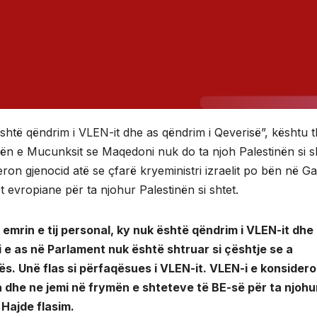
është qëndrim i VLEN-it dhe as qëndrim i Qeverisë”, kështu t
ratën e Mucunksit se Maqedoni nuk do ta njoh Palestinën si s
on gjenocid atë se çfarë kryeministri izraelit po bën në G
t evropiane për ta njohur Palestinën si shtet.
emrin e tij personal, ky nuk është qëndrim i VLEN-it dhe
 e as në Parlament nuk është shtruar si çështje se a
ës. Unë flas si përfaqësues i VLEN-it. VLEN-i e konsider
 dhe ne jemi në frymën e shteteve të BE-së për ta njohu
 Hajde flasim.