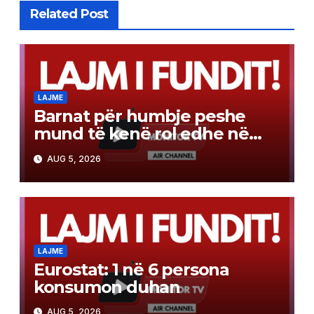
Related Post
LAJME
Barnat për humbje peshe
mund të kenë rol edhe në
luftën kundër kancerit
AUG 5, 2026
LAJME
Eurostat: 1 në 6 persona
konsumon duhan
AUG 5, 2026