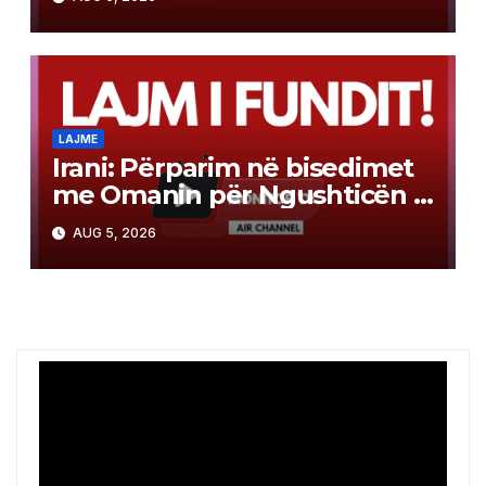
LAJME
Irani: Përparim në bisedimet
me Omanin për Ngushticën e
Hormuzit
AUG 5, 2026