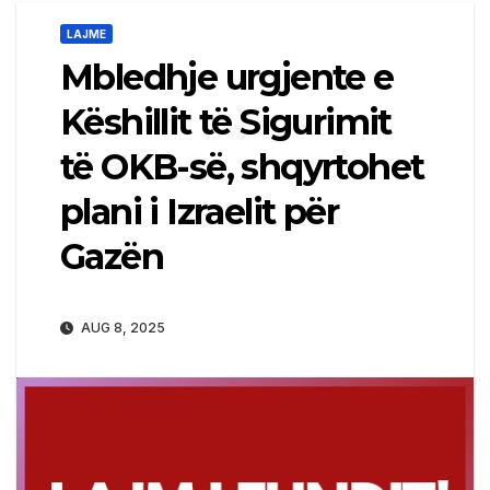
LAJME
Mbledhje urgjente e
Këshillit të Sigurimit
të OKB-së, shqyrtohet
plani i Izraelit për
Gazën
AUG 8, 2025