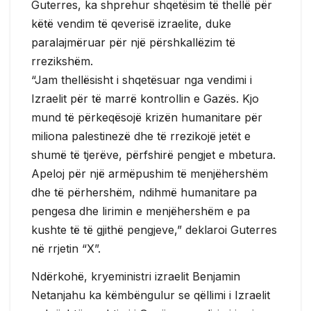
Guterres, ka shprehur shqetësim të thellë për
këtë vendim të qeverisë izraelite, duke
paralajmëruar për një përshkallëzim të
rrezikshëm.
“Jam thellësisht i shqetësuar nga vendimi i
Izraelit për të marrë kontrollin e Gazës. Kjo
mund të përkeqësojë krizën humanitare për
miliona palestinezë dhe të rrezikojë jetët e
shumë të tjerëve, përfshirë pengjet e mbetura.
Apeloj për një armëpushim të menjëhershëm
dhe të përhershëm, ndihmë humanitare pa
pengesa dhe lirimin e menjëhershëm e pa
kushte të të gjithë pengjeve,” deklaroi Guterres
në rrjetin “X”.
Ndërkohë, kryeministri izraelit Benjamin
Netanjahu ka këmbëngulur se qëllimi i Izraelit