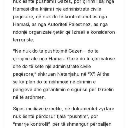
nuk është pushtimi i Gazës, por çlirimi i saj nga
Hamasi dhe krijimi i një administrate civile
paqësore, që nuk do të kontrollohet as nga
Hamasi, as nga Autoriteti Palestinez, as nga
ndonjë organizatë tjetër që Izraeli e konsideron
terroriste.
“Ne nuk do ta pushtojmë Gazën – do ta
çlirojmë atë nga Hamasi. Gaza do të çarmatose
dhe do të ketë një administratë civile
paqësore,” shkruan Netanjahu në “X”. Ai tha
se ky plan do të ndihmojë në çlirimin e
pengjeve dhe garantimin e sigurisë për Izraelin
në të ardhmen.
Sipas mediave izraelite, në dokumentet zyrtare
nuk është përdorur fjala “pushtim”, por
“marrje kontrolli”, për të shmangur përballjen