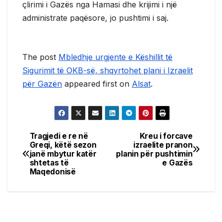
çlirimi i Gazës nga Hamasi dhe krijimi i një
administrate paqësore, jo pushtimi i saj.
The post
Mbledhje urgjente e Këshillit të
Sigurimit të OKB-së, shqyrtohet plani i Izraelit
për Gazën
appeared first on
Alsat
.
Tragjedi e re në
Kreu i forcave
Post
Greqi, këtë sezon
izraelite pranon
janë mbytur katër
planin për pushtimin
navigation
shtetas të
e Gazës
Maqedonisë