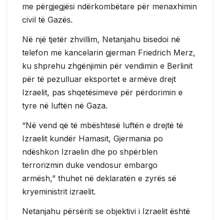
me përgjegjësi ndërkombëtare për menaxhimin
civil të Gazës.
Në një tjetër zhvillim, Netanjahu bisedoi në
telefon me kancelarin gjerman Friedrich Merz,
ku shprehu zhgënjimin për vendimin e Berlinit
për të pezulluar eksportet e armëve drejt
Izraelit, pas shqetësimeve për përdorimin e
tyre në luftën në Gaza.
“Në vend që të mbështesë luftën e drejtë të
Izraelit kundër Hamasit, Gjermania po
ndëshkon Izraelin dhe po shpërblen
terrorizmin duke vendosur embargo
armësh,” thuhet në deklaratën e zyrës së
kryeministrit izraelit.
Netanjahu përsëriti se objektivi i Izraelit është