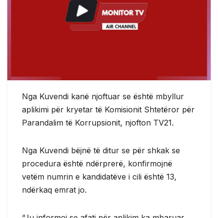
Nga Kuvendi kanë njoftuar se është mbyllur
aplikimi për kryetar të Komisionit Shtetëror për
Parandalim të Korrupsionit, njofton TV21.
Nga Kuvendi bëjnë të ditur se për shkak se
procedura është ndërprerë, konfirmojnë
vetëm numrin e kandidatëve i cili është 13,
ndërkaq emrat jo.
“Ju informoj se afati për aplikim ka mbaruar