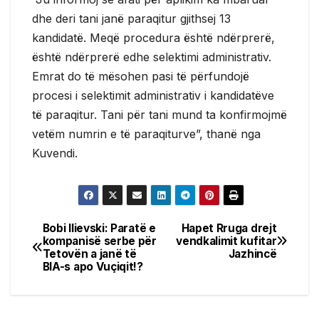
dhe deri tani janë paraqitur gjithsej 13
kandidatë. Meqë procedura është ndërprerë,
është ndërprerë edhe selektimi administrativ.
Emrat do të mësohen pasi të përfundojë
procesi i selektimit administrativ i kandidatëve
të paraqitur. Tani për tani mund ta konfirmojmë
vetëm numrin e të paraqiturve”, thanë nga
Kuvendi.
Bobi Ilievski: Paratë e
Hapet Rruga drejt
Post
kompanisë serbe për
vendkalimit kufitar
Tetovën a janë të
Jazhincë
navigation
BIA-s apo Vuçiqit!?