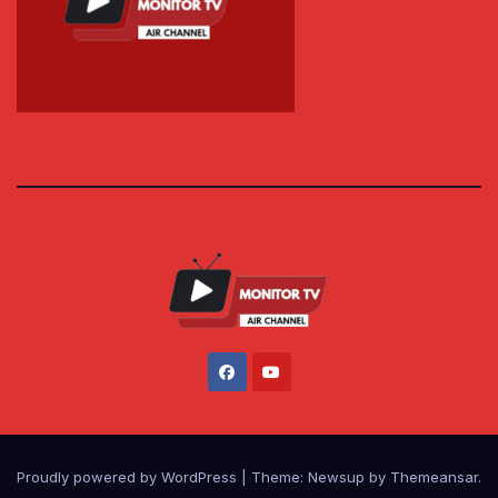
Proudly powered by WordPress
|
Theme: Newsup by
Themeansar
.