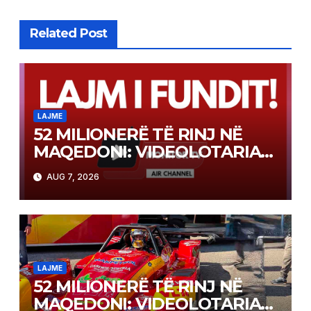
Related Post
LAJME
52 MILIONERË TË RINJ NË
MAQEDONI: VIDEOLOTARIA
KASINOS AUSTRIA PAGOI MBI
AUG 7, 2026
2 MILIONË EURO PËR FITIME
NË FITIME XHEKPOT VLT
LAJME
52 MILIONERË TË RINJ NË
MAQEDONI: VIDEOLOTARIA