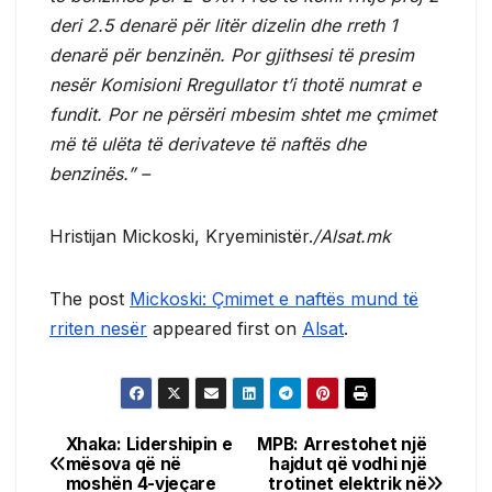
deri 2.5 denarë për litër dizelin dhe rreth 1
denarë për benzinën. Por gjithsesi të presim
nesër Komisioni Rregullator t’i thotë numrat e
fundit. Por ne përsëri mbesim shtet me çmimet
më të ulëta të derivateve të naftës dhe
benzinës.” –
Hristijan Mickoski, Kryeministër.
/Alsat.mk
The post
Mickoski: Çmimet e naftës mund të
rriten nesër
appeared first on
Alsat
.
Xhaka: Lidershipin e
MPB: Arrestohet një
Post
mësova që në
hajdut që vodhi një
moshën 4-vjeçare
trotinet elektrik në