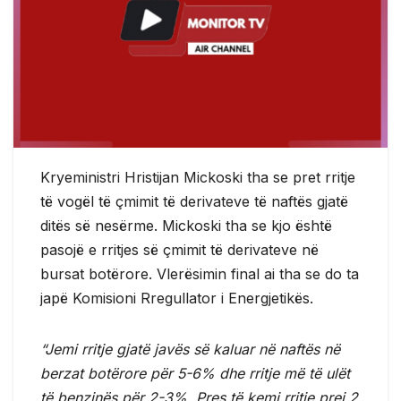
Kryeministri Hristijan Mickoski tha se pret rritje
të vogël të çmimit të derivateve të naftës gjatë
ditës së nesërme. Mickoski tha se kjo është
pasojë e rritjes së çmimit të derivateve në
bursat botërore. Vlerësimin final ai tha se do ta
japë Komisioni Rregullator i Energjetikës.
“Jemi rritje gjatë javës së kaluar në naftës në
berzat botërore për 5-6% dhe rritje më të ulët
të benzinës për 2-3%. Pres të kemi rritje prej 2