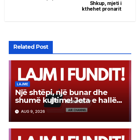
navigation
Shkup, mjeti i
kthehet pronarit
Related Post
LAJME
Një shtëpi, një bunar dhe
shumë kujtime! Jeta e hallës
Qamile, mes traditës dhe
AUG 9, 2026
vetmisë