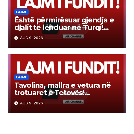
LAJME
Është përmirësuar gjendja e
djalit të lënduar në Turqi!
Kujdes, kërcimet në ujë
AUG 9, 2026
mund të shkaktojnë lëndime
të rënda!
LAJME
Tavolina, mallra e vetura në
trotuaret e Tetovës!
Qytetarët kërkojnë lirimin e
AUG 9, 2026
hapësirave publike