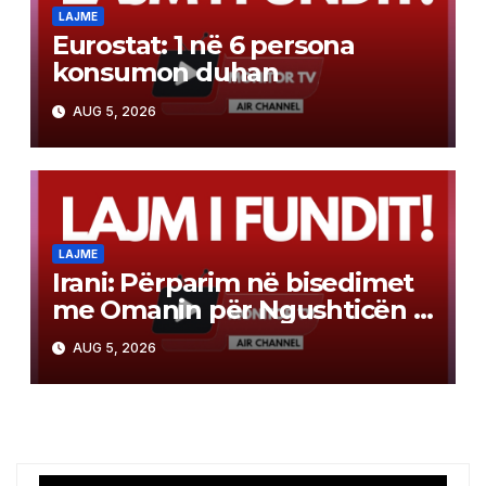
LAJME
Eurostat: 1 në 6 persona
konsumon duhan
AUG 5, 2026
LAJME
Irani: Përparim në bisedimet
me Omanin për Ngushticën e
Hormuzit
AUG 5, 2026