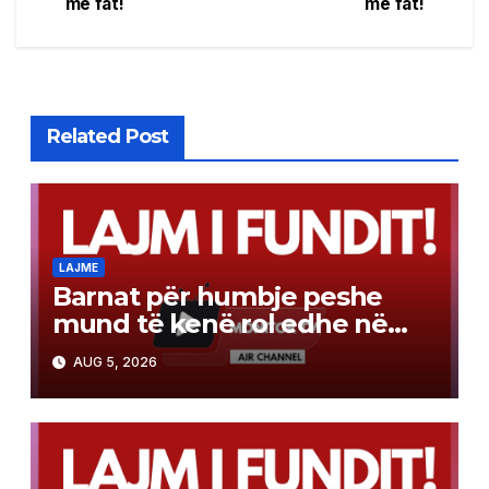
me fat!
me fat!
Related Post
LAJME
Barnat për humbje peshe
mund të kenë rol edhe në
luftën kundër kancerit
AUG 5, 2026