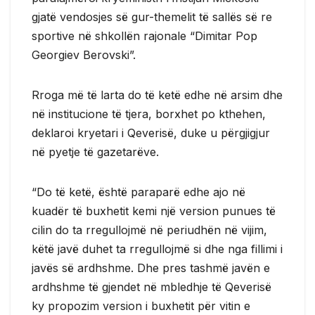
gjatë vendosjes së gur-themelit të sallës së re
sportive në shkollën rajonale “Dimitar Pop
Georgiev Berovski”.
Rroga më të larta do të ketë edhe në arsim dhe
në institucione të tjera, borxhet po kthehen,
deklaroi kryetari i Qeverisë, duke u përgjigjur
në pyetje të gazetarëve.
“Do të ketë, është paraparë edhe ajo në
kuadër të buxhetit kemi një version punues të
cilin do ta rregullojmë në periudhën në vijim,
këtë javë duhet ta rregullojmë si dhe nga fillimi i
javës së ardhshme. Dhe pres tashmë javën e
ardhshme të gjendet në mbledhje të Qeverisë
ky propozim version i buxhetit për vitin e