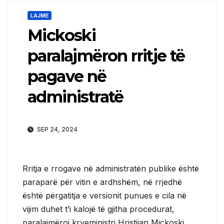
LAJME
Mickoski
paralajmëron rritje të
pagave në
administratë
SEP 24, 2024
Rritja e rrogave në administratën publike është
paraparë për vitin e ardhshëm, në rrjedhë
është përgatitja e versionit punues e cila në
vijim duhet t’i kalojë të gjitha procedurat,
paralajmëroi kryeministri Hristijan Mickoski