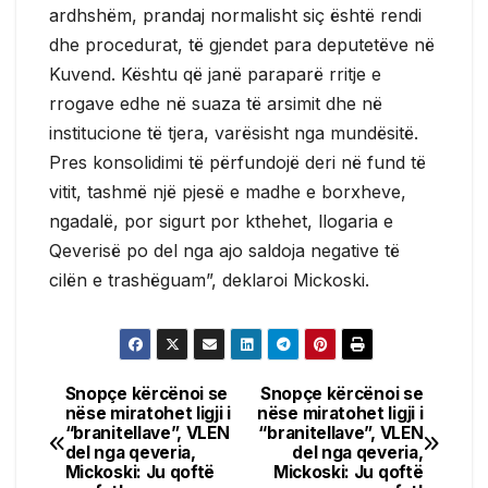
ardhshëm, prandaj normalisht siç është rendi
dhe procedurat, të gjendet para deputetëve në
Kuvend. Kështu që janë paraparë rritje e
rrogave edhe në suaza të arsimit dhe në
institucione të tjera, varësisht nga mundësitë.
Pres konsolidimi të përfundojë deri në fund të
vitit, tashmë një pjesë e madhe e borxheve,
ngadalë, por sigurt por kthehet, llogaria e
Qeverisë po del nga ajo saldoja negative të
cilën e trashëguam”, deklaroi Mickoski.
Snopçe kërcënoi se
Snopçe kërcënoi se
Post
nëse miratohet ligji i
nëse miratohet ligji i
“branitellave”, VLEN
“branitellave”, VLEN
navigation
del nga qeveria,
del nga qeveria,
Mickoski: Ju qoftë
Mickoski: Ju qoftë