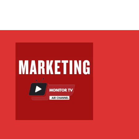
e reja! Me
Abdixhikun s’kam
ndërmjetës