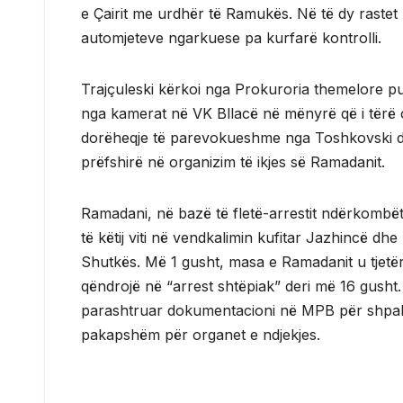
e Çairit me urdhër të Ramukës. Në të dy rastet 
automjeteve ngarkuese pa kurfarë kontrolli.
Trajçuleski kërkoi nga Prokuroria themelore pub
nga kamerat në VK Bllacë në mënyrë që i tërë o
dorëheqje të parevokueshme nga Toshkovski dhe 
prëfshirë në organizim të ikjes së Ramadanit.
Ramadani, në bazë të fletë-arrestit ndërkombët
të këtij viti në vendkalimin kufitar Jazhincë 
Shutkës. Më 1 gusht, masa e Ramadanit u tjetër
qëndrojë në “arrest shtëpiak” deri më 16 gusht
parashtruar dokumentacioni në MPB për shpallje
pakapshëm për organet e ndjekjes.