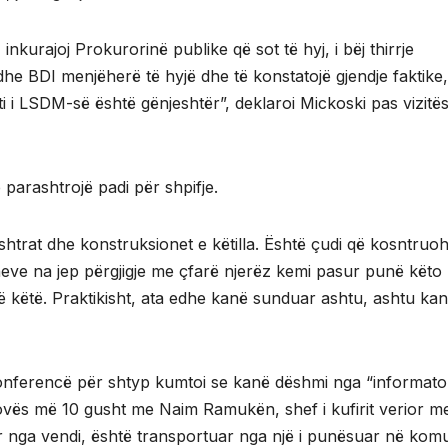
kurajoj Prokurorinë publike që sot të hyj, i bëj thirrje
 dhe BDI menjëherë të hyjë dhe të konstatojë gjendje faktike,
ti i LSDM-së është gënjeshtër”, deklaroi Mickoski pas vizitë
parashtrojë padi për shpifje.
trat dhe konstruksionet e këtilla. Është çudi që kosntruo
 neve na jep përgjigje me çfarë njerëz kemi pasur punë këto
në këtë. Praktikisht, ata edhe kanë sunduar ashtu, ashtu ka
konferencë për shtyp kumtoi se kanë dëshmi nga “informato
sovës më 10 gusht me Naim Ramukën, shef i kufirit verior m
r nga vendi, është transportuar nga një i punësuar në ko