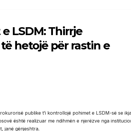
 e LSDM: Thirrje
të hetojë për rastin e
 Prokurorisë publike t’i kontrollojë pohimet e LSDM-së se ikj
osovë është realizuar me ndihmën e njerëzve nga institucio
, janë gënjeshtra.