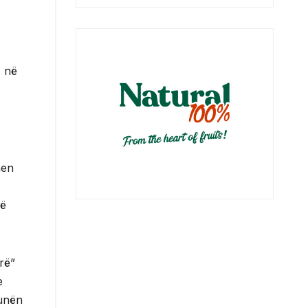
s në
hen
në
rë”
e
munën