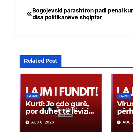
Bogojevski parashtron padi penal ku
Post
disa politikanëve shqiptar
navigation
Related Post
LAJME
LAJME
Kurti: Jo çdo gurë,
Virus
por duhet të lëvizim
përh
çdo guralec që të
dhje
AUG 6, 2026
AUG 6
evitojmë zgjedhjet
dhe 