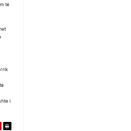
im të
met
e
rrik
të
hte i