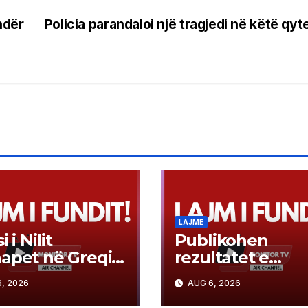
ndër
Policia parandaloi një tragjedi në këtë qyt
LAJME
i i Nilit
Publikohen
apet në Greqi,
rezultatet e
tëra të shtruar
maturës shtetër
, 2026
AUG 6, 2026
gjashtë viktima
nota mesatare 3