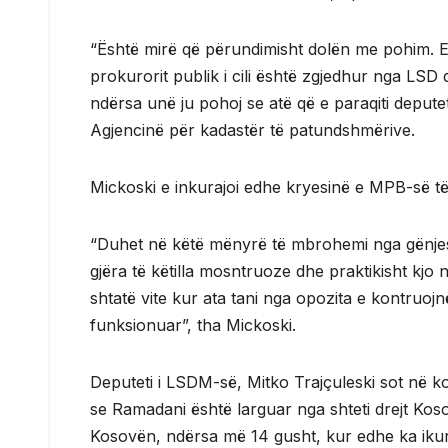
“Është mirë që përundimisht dolën me pohim. E in
prokurorit publik i cili është zgjedhur nga LSD
ndërsa unë ju pohoj se atë që e paraqiti depute
Agjencinë për kadastër të patundshmërive.
Mickoski e inkurajoi edhe kryesinë e MPB-së të 
“Duhet në këtë mënyrë të mbrohemi nga gënjesh
gjëra të këtilla mosntruoze dhe praktikisht kjo
shtatë vite kur ata tani nga opozita e kontruoj
funksionuar”, tha Mickoski.
Deputeti i LSDM-së, Mitko Trajçuleski sot në 
se Ramadani është larguar nga shteti drejt Ko
Kosovën, ndërsa më 14 gusht, kur edhe ka iku