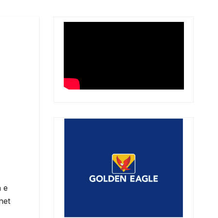
a e
net