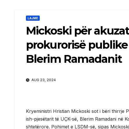
LAJME
Mickoski për akuzat
prokurorisë publike 
Blerim Ramadanit
AUG 23, 2024
Kryeministri Hristian Mickoski sot i bëri thirrje
ish-pjesëtarit të UÇK-së, Blerim Ramadani në K
shtetërore. Pohimet e LSDM-së, sipas Mickoskit