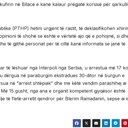
kufirin në Bllacë e kanë kalaur prëgjatë korsisë për qarkull
like (PTHP) hetim urgjent të rastit, të deklasifikohen xhiri
pinioni të shohë se është e vërtetë ajo që e pohojnë, si dh
të gjithë personat për të ciltë kanë informata se janë të
ar të lëshuar nga Interpoli nga Serbia, u arrestua më 17 ko
dhe u dërgua në paraburgim ekstradues 30-ditor në burgun e
sua në “arrest shtëpiak” dhe me këtë vendim parashihej ai 
. Më 15 gusht, nga ana e organit kompetent gjyqësor është
 të fletë-arretit qendror për Blerim Ramadanin, sepse ai is