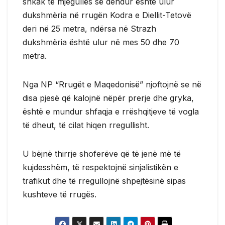
shkak të mjegullës së dendur është ulur
dukshmëria në rrugën Kodra e Diellit-Tetovë
deri në 25 metra, ndërsa në Strazh
dukshmëria është ulur në mes 50 dhe 70
metra.
Nga NP “Rrugët e Maqedonisë” njoftojnë se në
disa pjesë që kalojnë nëpër prerje dhe gryka,
është e mundur shfaqja e rrëshqitjeve të vogla
të dheut, të cilat hiqen rregullisht.
U bëjnë thirrje shoferëve që të jenë më të
kujdesshëm, të respektojnë sinjalistikën e
trafikut dhe të rregullojnë shpejtësinë sipas
kushteve të rrugës.