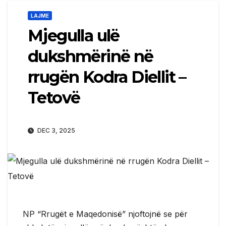
LAJME
Mjegulla ulë
dukshmërinë në
rrugën Kodra Diellit –
Tetovë
DEC 3, 2025
NP “Rrugët e Maqedonisë” njoftojnë se për