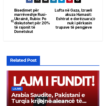
Bisedimet për
Lufta në Gaza, Izraeli
Post
marrëveshje Rusi-
akuza Hamasit:
Ukrainë, Rubio: Po
Eshtrat e dorëzuara
navigation
diskutohet për 20%
nuk i përkasin
të rajonit të
trupave të pengjeve
Donetskut
Related Post
LAJME
Arabia Saudite, Pakistani e
Turqia krijojnë aleancë të