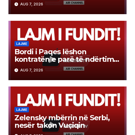
përbashkët mbrojtjeje sipas
AUG 7, 2026
modelit të NATO-s
LAJME
Bordi i Paqes lëshon
kontratën e parë të ndërtimit
në Gazë
AUG 7, 2026
LAJME
Zelensky mbërrin në Serbi,
nesër takon Vuçiqin