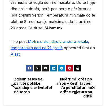
vranësira të vogla deri në mesatare. Do të fryjë
dhe erë e dobët, herë pas here e përforcuar
nga drejtimi verior. Temperatura minimale do të
ulet në 8, ndërsa ajo maksimale do të arrij në
20 gradë Celsiusë. /
Alsat.mk
The post
Moti me diell dhe vranësira lokale,
temperatura deri në 21 gradë
appeared first on
Alsat
.
Zgjedhjet lokale,
Ndërrimi i orës po
Post
partitë politike
afron – Këshillat për
vazhdojnë aktivitetet
t’u përshtatur me
navigation
në teren
orët e zgjatura pa
dritë