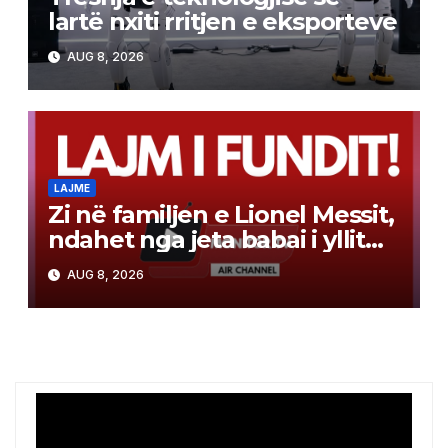
lartë nxiti rritjen e eksporteve
AUG 8, 2026
LAJME
Zi në familjen e Lionel Messit,
ndahet nga jeta babai i yllit
argjentinas, ishte edhe
AUG 8, 2026
menaxheri i tij