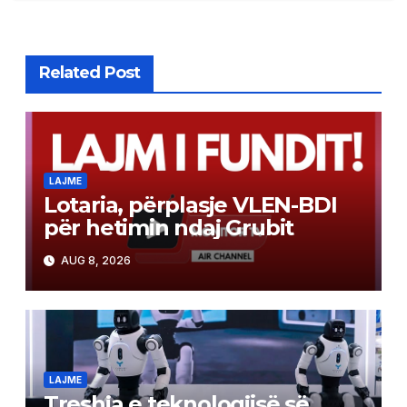
Related Post
LAJME
Lotaria, përplasje VLEN-BDI
për hetimin ndaj Grubit
AUG 8, 2026
LAJME
Treshja e teknologjisë së