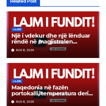
Related Post
LAJME
Një i vdekur dhe një lënduar
rëndë në magjistralen
Gostivar-Kërçovë
AUG 8, 2026
LAJME
Maqedonia në fazën
portokalli, temperatura deri
në 40°C, ISHP me
AUG 8, 2026
rekomandime për mbrojtje