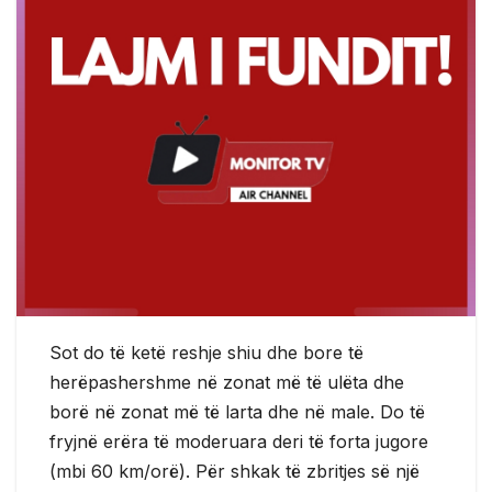
Sot do të ketë reshje shiu dhe bore të
herëpashershme në zonat më të ulëta dhe
borë në zonat më të larta dhe në male. Do të
fryjnë erëra të moderuara deri të forta jugore
(mbi 60 km/orë). Për shkak të zbritjes së një