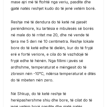
mase ajri më të ftohtë nga veriu, pasdite dhe
gjatë natës reshjet kudo do të jenë vetëm borë.
Reshje më të dendura do të ketë në pjesët
perëndimore, ku lartësia e mbulesës së borës
në male do të rritet me 20, dhe në vende të
tjera me 5 deri në 10 centimetra. Reshje lokale
bore do të ketë edhe të dielën, kur do të fryjë
erë e fortë veriore, e cila do të vazhdojë të
fryjë edhe të hënën. Nga fillimi i javës së
ardhshme, temperaturat e mëngjesit do të
zbresin nën -10°C, ndërsa temperaturat e ditës
do të mbeten nën zero.
Në Shkup, do të ketë reshje të
herëpashershme shiu dhe bore, të cilat do të
jenë vetëm borë pasdite dhe gjatë natës.