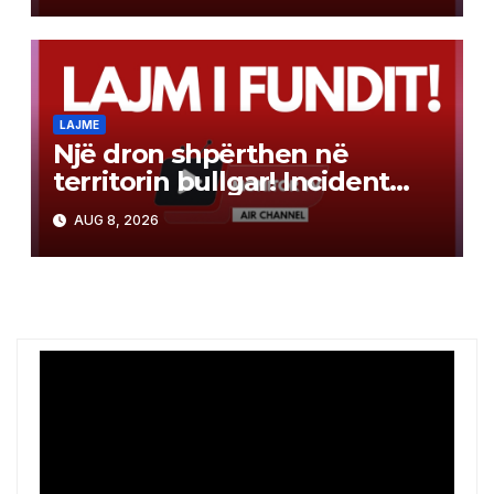
shëndetësore
LAJME
Një dron shpërthen në
territorin bullgar! Incident
pranë gazsjellësit trans-
AUG 8, 2026
ballkanik, autoritetet hetojnë