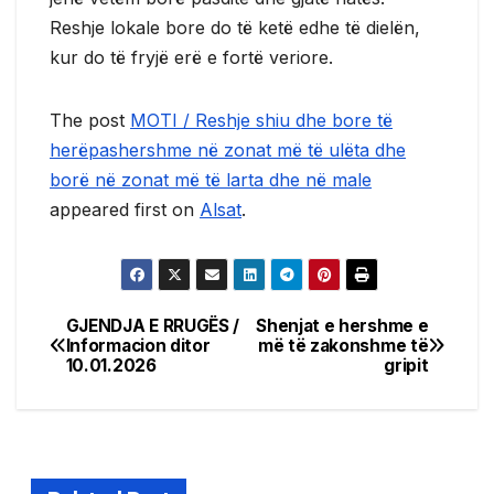
Reshje lokale bore do të ketë edhe të dielën,
kur do të fryjë erë e fortë veriore.
The post
MOTI / Reshje shiu dhe bore të
herëpashershme në zonat më të ulëta dhe
borë në zonat më të larta dhe në male
appeared first on
Alsat
.
GJENDJA E RRUGËS /
Shenjat e hershme e
Post
Informacion ditor
më të zakonshme të
10.01.2026
gripit
navigation